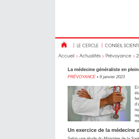
LE CERCLE
CONSEIL SCIENT
Accueil
>
Actualités
>
Prévoyance
>
2
La médecine généraliste en plein
PRÉVOYANCE
•
9 janvier 2023
En
ét
fe
d’
nu
re
mu
Un exercice de la médecine 
Selon une étude du Ministère de la Sant