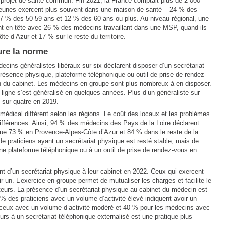
 projet de santé commun. Fin 2021, la France comptait plus de 2 000
eunes exercent plus souvent dans une maison de santé – 24 % des
17 % des 50-59 ans et 12 % des 60 ans ou plus. Au niveau régional, une
vent en tête avec 26 % des médecins travaillant dans une MSP, quand ils
 d’Azur et 17 % sur le reste du territoire.
ure la norme
ecins généralistes libéraux sur six déclarent disposer d’un secrétariat
présence physique, plateforme téléphonique ou outil de prise de rendez-
on du cabinet. Les médecins en groupe sont plus nombreux à en disposer.
 ligne s’est généralisé en quelques années. Plus d’un généraliste sur
n sur quatre en 2019.
 médical diffèrent selon les régions. Le coût des locaux et les problèmes
ifférences. Ainsi, 94 % des médecins des Pays de la Loire déclarent
 que 73 % en Provence-Alpes-Côte d’Azur et 84 % dans le reste de la
e praticiens ayant un secrétariat physique est resté stable, mais de
ne plateforme téléphonique ou à un outil de prise de rendez-vous en
t d’un secrétariat physique à leur cabinet en 2022. Ceux qui exercent
 un. L’exercice en groupe permet de mutualiser les charges et facilite le
teurs. La présence d’un secrétariat physique au cabinet du médecin est
 % des praticiens avec un volume d’activité élevé indiquent avoir un
 ceux avec un volume d’activité modéré et 40 % pour les médecins avec
ours à un secrétariat téléphonique externalisé est une pratique plus