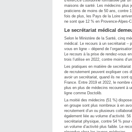
d’exercice coordonné formalisée par un
maisons de santé. Les médecins plus j
praticiens de moins de 50 ans, contre 
fois de plus, les Pays de la Loire arri
ne sont que 12 % en Provence-Alpes-Côte
Le secrétariat médical deme
Selon le Ministère de la Santé, cinq méd
médical. Le recours à un secrétariat – 
vous en ligne – dépend de l’organisati
Le recours à la prise de rendez-vous en
trois l’utilise en 2022, contre moins d’u
Les pratiques en matière de secrétariat
de recrutement peuvent expliquer ces d
avoir un secrétariat, quand ils ne sont
France. Entre 2019 et 2022, le nombre d
plus en plus de médecins recourent à u
ligne comme Doctolib.
La moitié des médecins (51 %) disposen
en groupe sont plus nombreux à en avoir
recrutement d’un ou plusieurs collabora
également liée au volume d’activité. 56
secrétariat physique, contre 54 % pour
un volume d’activité plus faible. Le rec
répandue chez les jeunes médecins.