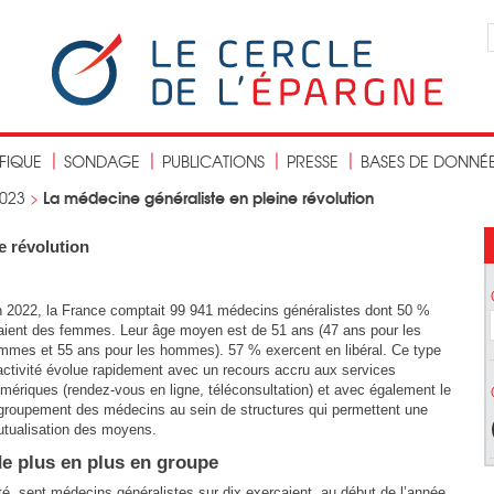
IFIQUE
SONDAGE
PUBLICATIONS
PRESSE
BASES DE DONNÉ
La médecine généraliste en pleine révolution
023
>
e révolution
 2022, la France comptait 99 941 médecins généralistes dont 50 %
aient des femmes. Leur âge moyen est de 51 ans (47 ans pour les
mmes et 55 ans pour les hommes). 57 % exercent en libéral. Ce type
activité évolue rapidement avec un recours accru aux services
mériques (rendez-vous en ligne, téléconsultation) et avec également le
groupement des médecins au sein de structures qui permettent une
tualisation des moyens.
de plus en plus en groupe
é, sept médecins généralistes sur dix exerçaient, au début de l’année