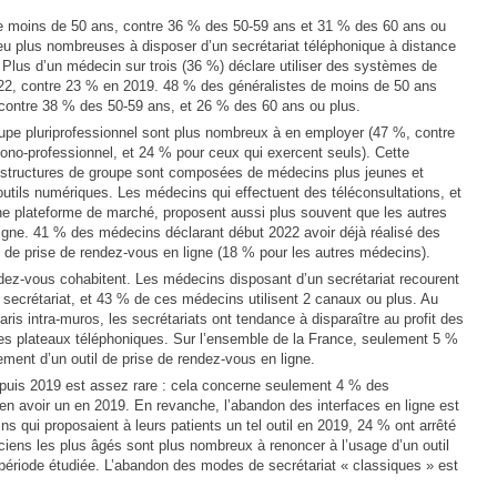
de moins de 50 ans, contre 36 % des 50-59 ans et 31 % des 60 ans ou
 plus nombreuses à disposer d’un secrétariat téléphonique à distance
 Plus d’un médecin sur trois (36 %) déclare utiliser des systèmes de
022, contre 23 % en 2019. 48 % des généralistes de moins de 50 ans
s, contre 38 % des 50-59 ans, et 26 % des 60 ans ou plus.
pe pluriprofessionnel sont plus nombreux à en employer (47 %, contre
ono-professionnel, et 24 % pour ceux qui exercent seuls). Cette
les structures de groupe sont composées de médecins plus jeunes et
 outils numériques. Les médecins qui effectuent des téléconsultations, et
une plateforme de marché, proposent aussi plus souvent que les autres
ligne. 41 % des médecins déclarant début 2022 avoir déjà réalisé des
l de prise de rendez-vous en ligne (18 % pour les autres médecins).
ndez-vous cohabitent. Les médecins disposant d’un secrétariat recourent
secrétariat, et 43 % de ces médecins utilisent 2 canaux ou plus. Au
is intra-muros, les secrétariats ont tendance à disparaître au profit des
des plateaux téléphoniques. Sur l’ensemble de la France, seulement 5 %
ment d’un outil de prise de rendez-vous en ligne.
t depuis 2019 est assez rare : cela concerne seulement 4 % des
 en avoir un en 2019. En revanche, l’abandon des interfaces en ligne est
s qui proposaient à leurs patients un tel outil en 2019, 24 % ont arrêté
aticiens les plus âgés sont plus nombreux à renoncer à l’usage d’un outil
 période étudiée. L’abandon des modes de secrétariat « classiques » est