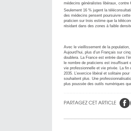
médecins généralistes libéraux, contre 
Seulement 16 % jugent la téléconsultati
des médecins pensent poursuivre cette 
praticien sur trois estime que la téléco
résidant dans des zones à faible densit
Avec le vieillissement de la populatio
Aujourd’hui, plus d’un Français sur cin
doublera. La France est entrée dans l’
le nombre de praticiens est insuffisant e
vie professionnelle et vie privée. La fin
2035. L’exercice libéral et solitaire po
souhaitent plus. Une professionnalisati
plus poussée des outils numériques que
PARTAGEZ CET ARTICLE