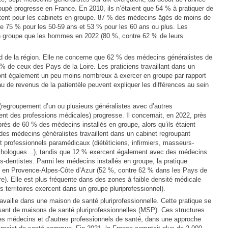
oupé progresse en France. En 2010, ils n’étaient que 54 % à pratiquer de
tent pour les cabinets en groupe. 87 % des médecins âgés de moins de
e 75 % pour les 50-59 ans et 53 % pour les 60 ans ou plus. Les
n groupe que les hommes en 2022 (80 %, contre 62 % de leurs
d de la région. Elle ne concerne que 62 % des médecins généralistes de
 de ceux des Pays de la Loire. Les praticiens travaillant dans un
é sont également un peu moins nombreux à exercer en groupe par rapport
au de revenus de la patientèle peuvent expliquer les différences au sein
 (regroupement d’un ou plusieurs généralistes avec d’autres
nt des professions médicales) progresse. Il concernait, en 2022, près
rès de 60 % des médecins installés en groupe, alors qu’ils étaient
des médecins généralistes travaillent dans un cabinet regroupant
 professionnels paramédicaux (diététiciens, infirmiers, masseurs-
ychologues…), tandis que 12 % exercent également avec des médecins
ns-dentistes. Parmi les médecins installés en groupe, la pratique
te en Provence-Alpes-Côte d’Azur (52 %, contre 62 % dans les Pays de
oire). Elle est plus fréquente dans des zones à faible densité médicale
territoires exercent dans un groupe pluriprofessionnel).
ravaille dans une maison de santé pluriprofessionnelle. Cette pratique se
sant de maisons de santé pluriprofessionnelles (MSP). Ces structures
des médecins et d’autres professionnels de santé, dans une approche