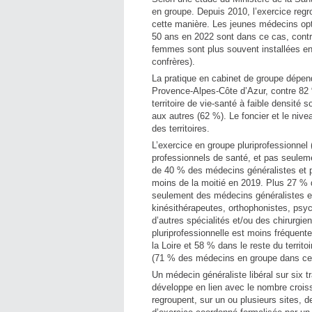
en groupe. Depuis 2010, l’exercice regr
cette manière. Les jeunes médecins op
50 ans en 2022 sont dans ce cas, contr
femmes sont plus souvent installées e
confrères).
La pratique en cabinet de groupe dépen
Provence-Alpes-Côte d’Azur, contre 82 %
territoire de vie-santé à faible densit
aux autres (62 %). Le foncier et le nive
des territoires.
L’exercice en groupe pluriprofessionnel
professionnels de santé, et pas seuleme
de 40 % des médecins généralistes et p
moins de la moitié en 2019. Plus 27 % 
seulement des médecins généralistes et
kinésithérapeutes, orthophonistes, ps
d’autres spécialités et/ou des chirurgie
pluriprofessionnelle est moins fréquen
la Loire et 58 % dans le reste du territ
(71 % des médecins en groupe dans ces 
Un médecin généraliste libéral sur six t
développe en lien avec le nombre crois
regroupent, sur un ou plusieurs sites, 