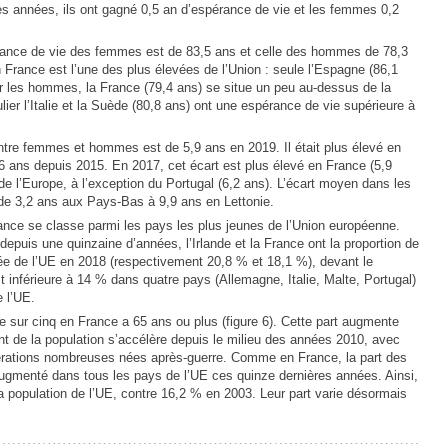
es années, ils ont gagné 0,5 an d’espérance de vie et les femmes 0,2
ance de vie des femmes est de 83,5 ans et celle des hommes de 78,3
France est l’une des plus élevées de l’Union : seule l’Espagne (86,1
r les hommes, la France (79,4 ans) se situe un peu au-dessus de la
ier l’Italie et la Suède (80,8 ans) ont une espérance de vie supérieure à
ntre femmes et hommes est de 5,9 ans en 2019. Il était plus élevé en
 6 ans depuis 2015. En 2017, cet écart est plus élevé en France (5,9
de l’Europe, à l’exception du Portugal (6,2 ans). L’écart moyen dans les
e de 3,2 ans aux Pays-Bas à 9,9 ans en Lettonie.
rance se classe parmi les pays les plus jeunes de l’Union européenne.
epuis une quinzaine d’années, l’Irlande et la France ont la proportion de
ée de l’UE en 2018 (respectivement 20,8 % et 18,1 %), devant le
 inférieure à 14 % dans quatre pays (Allemagne, Italie, Malte, Portugal)
e l’UE.
e sur cinq en France a 65 ans ou plus (figure 6). Cette part augmente
ent de la population s’accélère depuis le milieu des années 2010, avec
nérations nombreuses nées après-guerre. Comme en France, la part des
ugmenté dans tous les pays de l’UE ces quinze dernières années. Ainsi,
a population de l’UE, contre 16,2 % en 2003. Leur part varie désormais