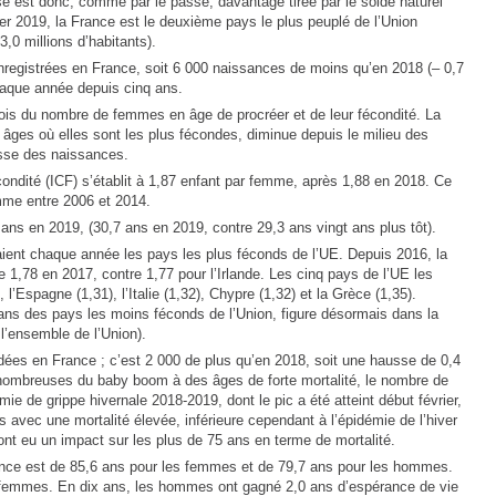
se est donc, comme par le passé, davantage tirée par le solde naturel
ier 2019, la France est le deuxième pays le plus peuplé de l’Union
,0 millions d’habitants).
registrées en France, soit 6 000 naissances de moins qu’en 2018 (– 0,7
aque année depuis cinq ans.
is du nombre de femmes en âge de procréer et de leur fécondité. La
âges où elles sont les plus fécondes, diminue depuis le milieu des
isse des naissances.
condité (ICF) s’établit à 1,87 enfant par femme, après 1,88 en 2018. Ce
emme entre 2006 et 2014.
ns en 2019, (30,7 ans en 2019, contre 29,3 ans vingt ans plus tôt).
taient chaque année les pays les plus féconds de l’UE. Depuis 2016, la
 1,78 en 2017, contre 1,77 pour l’Irlande. Les cinq pays de l’UE les
l’Espagne (1,31), l’Italie (1,32), Chypre (1,32) et la Grèce (1,35).
ix ans des pays les moins féconds de l’Union, figure désormais dans la
l’ensemble de l’Union).
es en France ; c’est 2 000 de plus qu’en 2018, soit une hausse de 0,4
s nombreuses du baby boom à des âges de forte mortalité, le nombre de
e de grippe hivernale 2018-2019, dont le pic a été atteint début février,
 avec une mortalité élevée, inférieure cependant à l’épidémie de l’hiver
ont eu un impact sur les plus de 75 ans en terme de mortalité.
ance est de 85,6 ans pour les femmes et de 79,7 ans pour les hommes.
 femmes. En dix ans, les hommes ont gagné 2,0 ans d’espérance de vie