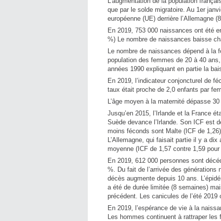
L’augmentation de la population françai
que par le solde migratoire. Au 1er janv
européenne (UE) derrière l’Allemagne (83
En 2019, 753 000 naissances ont été en
%) Le nombre de naissances baisse ch
Le nombre de naissances dépend à la fo
population des femmes de 20 à 40 ans, 
années 1990 expliquant en partie la ba
En 2019, l’indicateur conjoncturel de fé
taux était proche de 2,0 enfants par f
L’âge moyen à la maternité dépasse 30 a
Jusqu’en 2015, l’Irlande et la France é
Suède devance l’Irlande. Son ICF est de
moins féconds sont Malte (ICF de 1,26), 
L’Allemagne, qui faisait partie il y a d
moyenne (ICF de 1,57 contre 1,59 pour 
En 2019, 612 000 personnes sont décédé
%. Du fait de l’arrivée des génération
décès augmente depuis 10 ans. L’épidémi
a été de durée limitée (8 semaines) mais
précédent. Les canicules de l’été 2019 
En 2019, l’espérance de vie à la naiss
Les hommes continuent à rattraper les