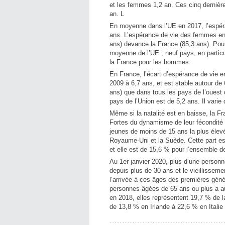
et les femmes 1,2 an. Ces cinq dernièr
an. L
En moyenne dans l’UE en 2017, l’espér
ans. L’espérance de vie des femmes en 
ans) devance la France (85,3 ans). Pou
moyenne de l’UE ; neuf pays, en particul
la France pour les hommes.
En France, l’écart d’espérance de vie e
2009 à 6,7 ans, et est stable autour de
ans) que dans tous les pays de l’ouest 
pays de l’Union est de 5,2 ans. Il vari
Même si la natalité est en baisse, la F
Fortes du dynamisme de leur fécondité d
jeunes de moins de 15 ans la plus élev
Royaume-Uni et la Suède. Cette part est
et elle est de 15,6 % pour l’ensemble d
Au 1er janvier 2020, plus d’une personn
depuis plus de 30 ans et le vieillissem
l’arrivée à ces âges des premières gé
personnes âgées de 65 ans ou plus a a
en 2018, elles représentent 19,7 % de l
de 13,8 % en Irlande à 22,6 % en Italie