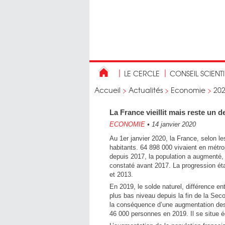
LE CERCLE
CONSEIL SCIENT
Accueil
>
Actualités
>
Economie
>
20
La France vieillit mais reste un 
ECONOMIE
•
14 janvier 2020
Au 1er janvier 2020, la France, selon l
habitants. 64 898 000 vivaient en métr
depuis 2017, la population a augmenté, l
constaté avant 2017. La progression éta
et 2013.
En 2019, le solde naturel, différence en
plus bas niveau depuis la fin de la Se
la conséquence d’une augmentation des 
46 000 personnes en 2019. Il se situe 