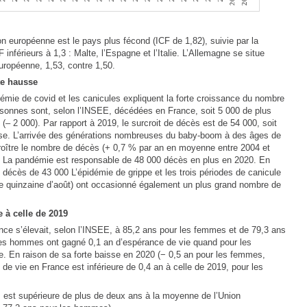
on européenne est le pays plus fécond (ICF de 1,82), suivie par la
inférieurs à 1,3 : Malte, l’Espagne et l’Italie. L’Allemagne se situe
ropéenne, 1,53, contre 1,50.
te hausse
idémie de covid et les canicules expliquent la forte croissance du nombre
sonnes sont, selon l’INSEE, décédées en France, soit 5 000 de plus
(– 2 000). Par rapport à 2019, le surcroit de décès est de 54 000, soit
aise. L’arrivée des générations nombreuses du baby‑boom à des âges de
croître le nombre de décès (+ 0,7 % par an en moyenne entre 2004 et
). La pandémie est responsable de 48 000 décès en plus en 2020. En
 de décès de 43 000 L’épidémie de grippe et les trois périodes de canicule
mière quinzaine d’août) ont occasionné également un plus grand nombre de
e à celle de 2019
nce s’élevait, selon l’INSEE, à 85,2 ans pour les femmes et de 79,3 ans
les hommes ont gagné 0,1 an d’espérance de vie quand pour les
e. En raison de sa forte baisse en 2020 (− 0,5 an pour les femmes,
de vie en France est inférieure de 0,4 an à celle de 2019, pour les
, est supérieure de plus de deux ans à la moyenne de l’Union