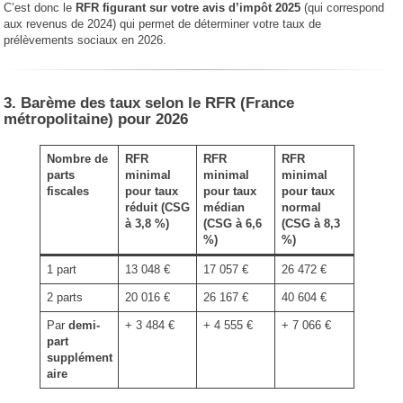
C’est donc le
RFR figurant sur votre avis d’impôt 2025
(qui correspond
aux revenus de 2024) qui permet de déterminer votre taux de
prélèvements sociaux en 2026.
3. Barème des taux selon le RFR (France
métropolitaine) pour 2026
Nombre de
RFR
RFR
RFR
parts
minimal
minimal
minimal
fiscales
pour taux
pour taux
pour taux
réduit
(CSG
médian
normal
à 3,8 %)
(CSG à 6,6
(CSG à 8,3
%)
%)
1 part
13 048 €
17 057 €
26 472 €
2 parts
20 016 €
26 167 €
40 604 €
Par
demi-
+ 3 484 €
+ 4 555 €
+ 7 066 €
part
supplément
aire