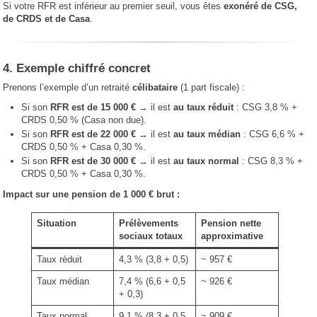
Si votre RFR est inférieur au premier seuil, vous êtes
exonéré de CSG,
de CRDS et de Casa
.
4. Exemple chiffré concret
Prenons l’exemple d’un retraité
célibataire
(1 part fiscale) :
Si son
RFR est de 15 000 €
→ il est
au taux réduit
: CSG 3,8 % +
CRDS 0,50 % (Casa non due).
Si son
RFR est de 22 000 €
→ il est
au taux médian
: CSG 6,6 % +
CRDS 0,50 % + Casa 0,30 %.
Si son
RFR est de 30 000 €
→ il est
au taux normal
: CSG 8,3 % +
CRDS 0,50 % + Casa 0,30 %.
Impact sur une pension de 1 000 € brut :
Situation
Prélèvements
Pension nette
sociaux totaux
approximative
Taux réduit
4,3 % (3,8 + 0,5)
~ 957 €
Taux médian
7,4 % (6,6 + 0,5
~ 926 €
+ 0,3)
Taux normal
9,1 % (8,3 + 0,5
~ 909 €