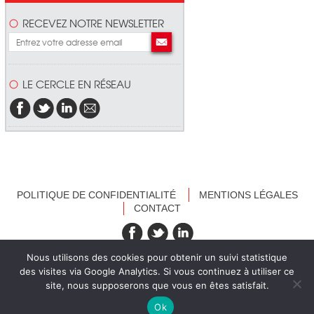
RECEVEZ NOTRE NEWSLETTER
LE CERCLE EN RÉSEAU
POLITIQUE DE CONFIDENTIALITÉ
MENTIONS LÉGALES
CONTACT
recevez nos newsletters
Nous utilisons des cookies pour obtenir un suivi statistique
des visites via Google Analytics. Si vous continuez à utiliser ce
site, nous supposerons que vous en êtes satisfait.
Ok