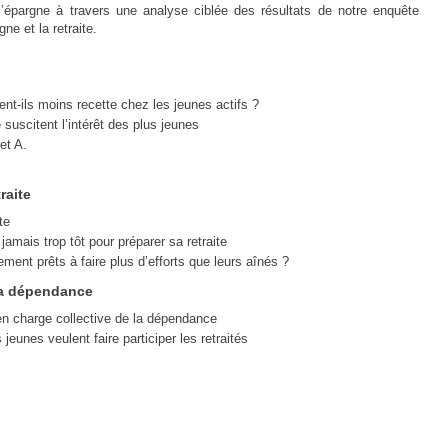
et l’épargne à travers une analyse ciblée des résultats de notre enquête
ne et la retraite.
ient-ils moins recette chez les jeunes actifs ?
 suscitent l’intérêt des plus jeunes
et A.
raite
te
jamais trop tôt pour préparer sa retraite
lement prêts à faire plus d’efforts que leurs aînés ?
la dépendance
en charge collective de la dépendance
eunes veulent faire participer les retraités