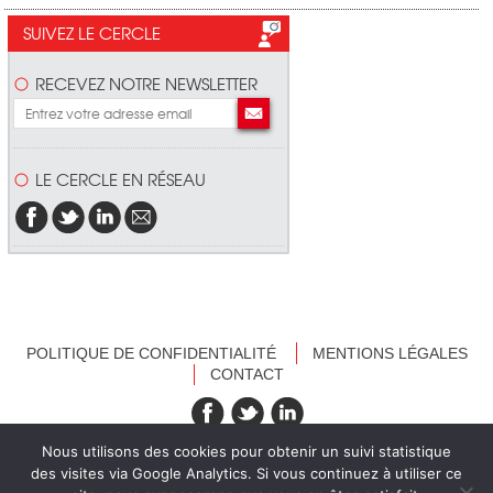
SUIVEZ LE CERCLE
RECEVEZ NOTRE NEWSLETTER
LE CERCLE EN RÉSEAU
POLITIQUE DE CONFIDENTIALITÉ
MENTIONS LÉGALES
CONTACT
recevez nos newsletters
Nous utilisons des cookies pour obtenir un suivi statistique
des visites via Google Analytics. Si vous continuez à utiliser ce