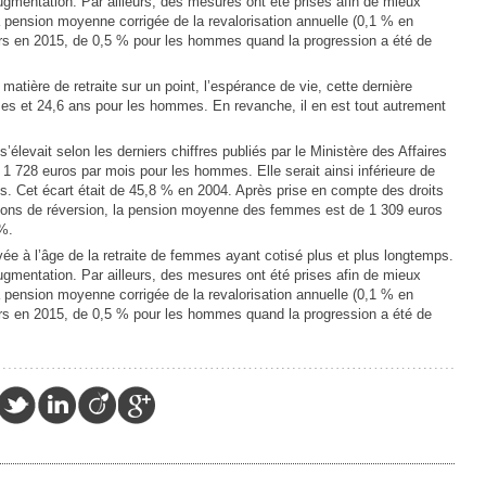
gmentation. Par ailleurs, des mesures ont été prises afin de mieux
a pension moyenne corrigée de la revalorisation annuelle (0,1 % en
ours en 2015, de 0,5 % pour les hommes quand la progression a été de
ière de retraite sur un point, l’espérance de vie, cette dernière
mes et 24,6 ans pour les hommes. En revanche, il en est tout autrement
élevait selon les derniers chiffres publiés par le Ministère des Affaires
 1 728 euros par mois pour les hommes. Elle serait ainsi inférieure de
 Cet écart était de 45,8 % en 2004. Après prise en compte des droits
sions de réversion, la pension moyenne des femmes est de 1 309 euros
 %.
rivée à l’âge de la retraite de femmes ayant cotisé plus et plus longtemps.
gmentation. Par ailleurs, des mesures ont été prises afin de mieux
a pension moyenne corrigée de la revalorisation annuelle (0,1 % en
ours en 2015, de 0,5 % pour les hommes quand la progression a été de