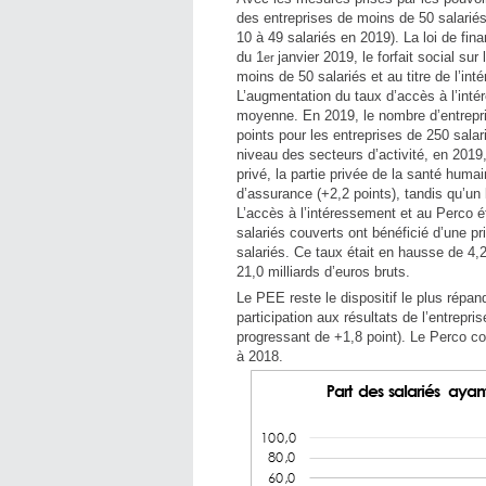
des entreprises de moins de 50 salarié
10 à 49 salariés en 2019). La loi de fi
du 1
janvier 2019, le forfait social su
er
moins de 50 salariés et au titre de l’in
L’augmentation du taux d’accès à l’inté
moyenne. En 2019, le nombre d’entrepri
points pour les entreprises de 250 salar
niveau des secteurs d’activité, en 2019,
privé, la partie privée de la santé humai
d’assurance (+2,2 points), tandis qu’un l
L’accès à l’intéressement et au Perco é
salariés couverts ont bénéficié d’une p
salariés. Ce taux était en hausse de 4,
21,0 milliards d’euros bruts.
Le PEE reste le dispositif le plus répa
participation aux résultats de l’entrepr
progressant de +1,8 point). Le Perco co
à 2018.