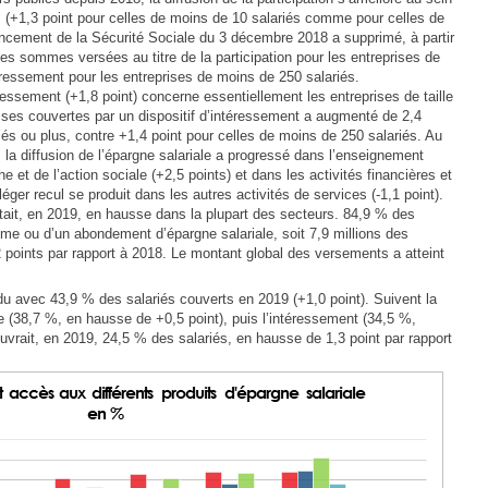
s (+1,3 point pour celles de moins de 10 salariés comme pour celles de
nancement de la Sécurité Sociale du 3 décembre 2018 a supprimé, à partir
r les sommes versées au titre de la participation pour les entreprises de
téressement pour les entreprises de moins de 250 salariés.
ressement (+1,8 point) concerne essentiellement les entreprises de taille
ses couvertes par un dispositif d’intéressement a augmenté de 2,4
iés ou plus, contre +1,4 point pour celles de moins de 250 salariés. Au
 la diffusion de l’épargne salariale a progressé dans l’enseignement
ne et de l’action sociale (+2,5 points) et dans les activités financières et
éger recul se produit dans les autres activités de services (-1,1 point).
tait, en 2019, en hausse dans la plupart des secteurs. 84,9 % des
rime ou d’un abondement d’épargne salariale, soit 7,9 millions des
2 points par rapport à 2018. Le montant global des versements a atteint
ndu avec 43,9 % des salariés couverts en 2019 (+1,0 point). Suivent la
ise (38,7 %, en hausse de +0,5 point), puis l’intéressement (34,5 %,
uvrait, en 2019, 24,5 % des salariés, en hausse de 1,3 point par rapport