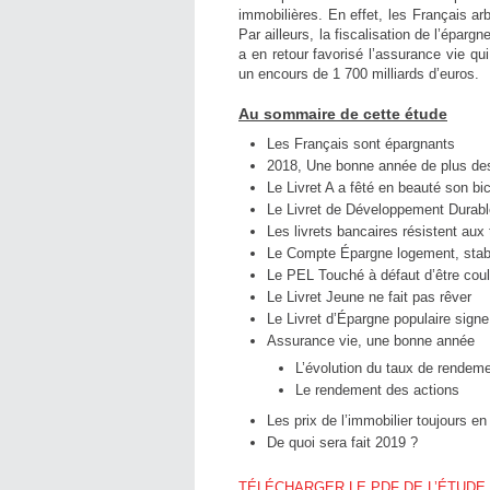
immobilières. En effet, les Français arb
Par ailleurs, la fiscalisation de l’épar
a en retour favorisé l’assurance vie qu
un encours de 1 700 milliards d’euros.
Au sommaire de cette étude
Les Français sont épargnants
2018, Une bonne année de plus de
Le Livret A a fêté en beauté son bi
Le Livret de Développement Durabl
Les livrets bancaires résistent aux 
Le Compte Épargne logement, stab
Le PEL Touché à défaut d’être co
Le Livret Jeune ne fait pas rêver
Le Livret d’Épargne populaire sig
Assurance vie, une bonne année
L’évolution du taux de rend
Le rendement des actions
Les prix de l’immobilier toujours 
De quoi sera fait 2019 ?
TÉLÉCHARGER LE PDF DE L’ÉTUDE