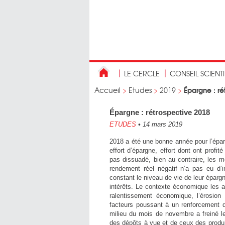
LE CERCLE
CONSEIL SCIENT
Épargne : ré
Accueil
>
Etudes
>
2019
>
Épargne : rétrospective 2018
ETUDES
•
14 mars 2019
2018 a été une bonne année pour l’épar
effort d’épargne, effort dont ont profit
pas dissuadé, bien au contraire, les 
rendement réel négatif n’a pas eu d’i
constant le niveau de vie de leur épargn
intérêts. Le contexte économique les 
ralentissement économique, l’érosion
facteurs poussant à un renforcement de
milieu du mois de novembre a freiné l
des dépôts à vue et de ceux des produi