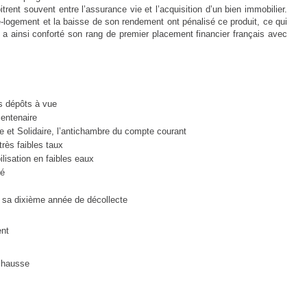
itrent souvent entre l’assurance vie et l’acquisition d’un bien immobilier.
gne-logement et la baisse de son rendement ont pénalisé ce produit, ce qui
i a ainsi conforté son rang de premier placement financier français avec
s dépôts à vue
centenaire
e et Solidaire, l’antichambre du compte courant
très faibles taux
ilisation en faibles eaux
ulé
ne sa dixième année de décollecte
ement
en hausse