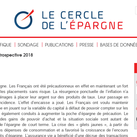
IFIQUE
SONDAGE
PUBLICATIONS
PRESSE
BASES DE DONNÉ
trospective 2018
gne. Les Français ont été précautionneux en effet en maintenant un fort
é les placements sans risque. La résurgence ponctuelle de l’inflation n’a
ménages à placer leur argent sur des produits de taux. Leur passage en
ncidence. L’effet d’encaisse a joué. Les Français ont voulu maintenir
e en jouant sur la variable du capital à défaut de pouvoir compter sur les
a également conduits à augmenter la poche d’épargne de précaution. Le
 des gains de pouvoir d’achat et la situation sociale sont autant de
 l’épargne de court terme. La crise des « gilets jaunes », à partir du
es dépenses de consommation et a favorisé la croissance de l’encours
ts d’épargne. L’assurance vie a bénéficié d’une décrue des transactions