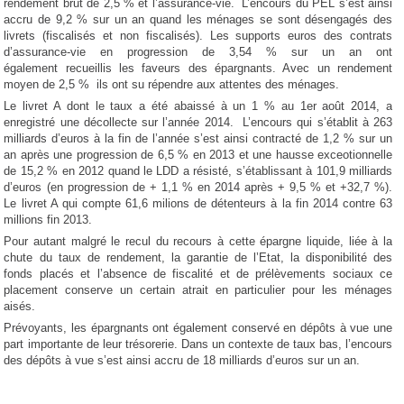
rendement brut de 2,5 % et l’assurance-vie. L’encours du PEL s’est ainsi
accru de 9,2 % sur un an quand les ménages se sont désengagés des
livrets (fiscalisés et non fiscalisés). Les supports euros des contrats
d’assurance-vie en progression de 3,54 % sur un an ont
également recueillis les faveurs des épargnants. Avec un rendement
moyen de 2,5 % ils ont su répendre aux attentes des ménages.
Le livret A dont le taux a été abaissé à un 1 % au 1er août 2014, a
enregistré une décollecte sur l’année 2014. L’encours qui s’établit à 263
milliards d’euros à la fin de l’année s’est ainsi contracté de 1,2 % sur un
an après une progression de 6,5 % en 2013 et une hausse exceotionnelle
de 15,2 % en 2012 quand le LDD a résisté, s’établissant à 101,9 milliards
d’euros (en progression de + 1,1 % en 2014 après + 9,5 % et +32,7 %).
Le livret A qui compte 61,6 milions de détenteurs à la fin 2014 contre 63
millions fin 2013.
Pour autant malgré le recul du recours à cette épargne liquide, liée à la
chute du taux de rendement, la garantie de l’Etat, la disponibilité des
fonds placés et l’absence de fiscalité et de prélèvements sociaux ce
placement conserve un certain atrait en particulier pour les ménages
aisés.
Prévoyants, les épargnants ont également conservé en dépôts à vue une
part importante de leur trésorerie. Dans un contexte de taux bas, l’encours
des dépôts à vue s’est ainsi accru de 18 milliards d’euros sur un an.