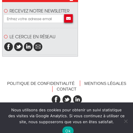
RECEVEZ NOTRE NEWSLETTER
LE CERCLE EN RÉSEAU
POLITIQUE DE CONFIDENTIALITÉ
MENTIONS LÉGALES
CONTACT
recevez nos newsletters
Nous utilisons des cookies pour obtenir un suivi statistique
des visites via Google Analytics. Si vous continuez à utiliser ce
site, nous supposerons que vous en êtes satisfait.
Ok