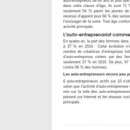
auto-entrepneurs de 60 ans et plus que l
dans cette classe d’âge, ils sont 71 %
seulement 54 % parmi les jeunes de 
revenus d’appoint pour 66 % des senio
l’envisager de la sorte. Tout âge confo
activité principale.
L’auto-entreprenariat comme
En quatre an, la part des femmes dans 
à 37 % en 2014. Cette évolution n’es
nombre de créatrices d’entreprises i
d’auto-entreprises créées par des fe
seulement 37 % en 2010. De plus, 67 
contre 56 % des hommes.
Les auto-entrepreneurs encore peu pr
6 auto-entrepreneurs actifs sur 10 n’u
selon que l’activité d’auto-entrepreneur
non sur la toile des auto-entrepreneu
présent sur Internet et les réseaux soci
principale.