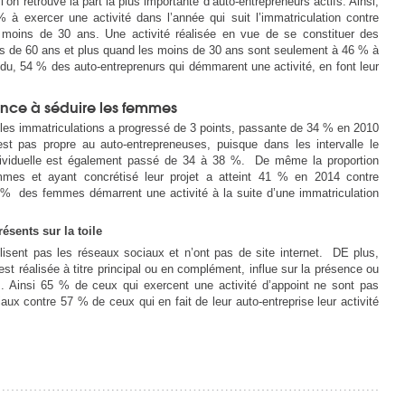
’on retrouve la part la plus importante d’auto-entrepreneurs actifs. Ainsi,
 à exercer une activité dans l’année qui suit l’immatriculation contre
moins de 30 ans. Une activité réalisée en vue de se constituer des
rs de 60 ans et plus quand les moins de 30 ans sont seulement à 46 % à
ndu, 54 % des auto-entreprenurs qui démmarent une activité, en font leur
nce à séduire les femmes
les immatriculations a progressé de 3 points, passante de 34 % en 2010
t pas propre au auto-entrepreneuses, puisque dans les intervalle le
ndividuelle est également passé de 34 à 38 %. De même la proportion
mmes et ayant concrétisé leur projet a atteint 41 % en 2014 contre
% des femmes démarrent une activité à la suite d’une immatriculation
ésents sur la toile
tilisent pas les réseaux sociaux et n’ont pas de site internet. DE plus,
 est réalisée à titre principal ou en complément, influe sur la présence ou
rs. Ainsi 65 % de ceux qui exercent une activité d’appoint ne sont pas
aux contre 57 % de ceux qui en fait de leur auto-entreprise leur activité