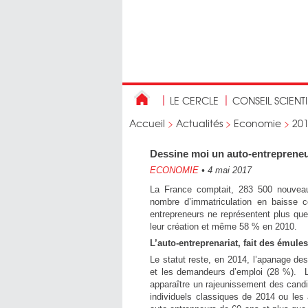
LE CERCLE
CONSEIL SCIENT
Accueil
>
Actualités
>
Economie
>
20
Dessine moi un auto-entreprene
ECONOMIE
•
4 mai 2017
La France comptait, 283 500 nouveaux
nombre d’immatriculation en baisse c
entrepreneurs ne représentent plus q
leur création et même 58 % en 2010.
L’auto-entreprenariat, fait des émules
Le statut reste, en 2014, l’apanage d
et les demandeurs d’emploi (28 %). Le
apparaître un rajeunissement des candi
individuels classiques de 2014 ou les 