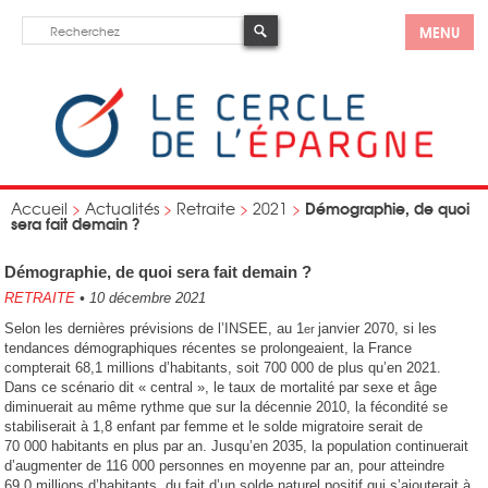
MENU
Démographie, de quoi
Accueil
>
Actualités
>
Retraite
>
2021
>
sera fait demain ?
Démographie, de quoi sera fait demain ?
RETRAITE
•
10 décembre 2021
Selon les dernières prévisions de l’INSEE, au 1
janvier 2070, si les
er
tendances démographiques récentes se prolongeaient, la France
compterait 68,1 millions d’habitants, soit 700 000 de plus qu’en 2021.
Dans ce scénario dit « central », le taux de mortalité par sexe et âge
diminuerait au même rythme que sur la décennie 2010, la fécondité se
stabiliserait à 1,8 enfant par femme et le solde migratoire serait de
70 000 habitants en plus par an. Jusqu’en 2035, la population continuerait
d’augmenter de 116 000 personnes en moyenne par an, pour atteindre
69,0 millions d’habitants, du fait d’un solde naturel positif qui s’ajouterait à