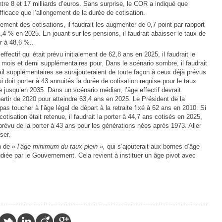
 entre 8 et 17 milliards d’euros. Sans surprise, le COR a indiqué que
 efficace que l’allongement de la durée de cotisation.
ment des cotisations, il faudrait les augmenter de 0,7 point par rapport
31,4 % en 2025. En jouant sur les pensions, il faudrait abaisser le taux de
r à 48,6 %..
ffectif qui était prévu initialement de 62,8 ans en 2025, il faudrait le
4 mois et demi supplémentaires pour. Dans le scénario sombre, il faudrait
ail supplémentaires se surajouteraient de toute façon à ceux déjà prévus
i doit porter à 43 annuités la durée de cotisation requise pour le taux
 jusqu’en 2035. Dans un scénario médian, l’âge effectif devrait
rtir de 2020 pour atteindre 63,4 ans en 2025. Le Président de la
pas toucher à l’âge légal de départ à la retraite fixé à 62 ans en 2010. Si
cotisation était retenue, il faudrait la porter à 44,7 ans cotisés en 2025,
 prévu de la porter à 43 ans pour les générations nées après 1973. Aller
ser.
on de
« l’âge minimum du taux plein »,
qui s’ajouterait aux bornes d’âge
udiée par le Gouvernement. Cela revient à instituer un âge pivot avec