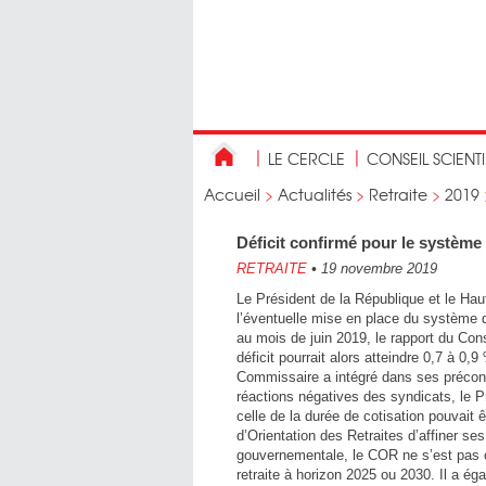
LE CERCLE
CONSEIL SCIENT
Accueil
>
Actualités
>
Retraite
>
2019
Déficit confirmé pour le système d
RETRAITE
•
19 novembre 2019
Le Président de la République et le Ha
l’éventuelle mise en place du système de
au mois de juin 2019, le rapport du Cons
déficit pourrait alors atteindre 0,7 à 0,
Commissaire a intégré dans ses préconis
réactions négatives des syndicats, le Pr
celle de la durée de cotisation pouvait 
d’Orientation des Retraites d’affiner s
gouvernementale, le COR ne s’est pas 
retraite à horizon 2025 ou 2030. Il a ég