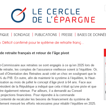
IFIQUE
SONDAGE
PUBLICATIONS
PRESSE
BASES DE DONNÉ
>
Déficit confirmé pour le système de retraite franç...
e retraite français et retour de l’âge pivot
ut-Commissaire aux retraites se sont engagés à ce qu’en 2025 lors de
 retraite, les comptes de l’assurance vieillesse soient à l’équilibre. Or,
eil d’Orientation des Retraites avait créé un choc en soulignant que le
9 % du PIB. En outre, afin de maintenir le système à l’équilibre, le Haut-
ation au mois de juillet le concept d’âge pivot à 64 ans. Face aux
ésident de la République a indiqué que cela n’était qu’une piste et que
être également retenue. Par ailleurs, il a demandé au Conseil
es projections financières. Pour répondre à la commande
contenté de recalculer les besoins de financement du système de
alement mesuré les efforts nécessaires pour rétablir l’équilibre en 2025.