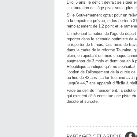
D’ici 5 ans, le déficit devrait se situer
l’instauration de l’âge-pivot serait plus
Si le Gouvernement optait pour un relève
à la trajectoire prévue, et les porter à 
remplacement de 1,2 point et le ramene
En retenant la notion de l’âge de départ e
reporter dans le scénario optimiste de 
le reporter de 8 mois. Ces mois de trav
dans le cadre de la réforme Touraine, qu
plein, en ajoutant un mois chaque année
augmenter de 3 mois et demi par an à pa
République a indiqué qu’il ne souhaitait 
l’option de l’allongement de la durée de 
au lieu de 42 ans. La loi Touraine avait
jusqu’à 44,7 ans apparaît difficile à réali
Face au défi du financement, la soluti
qui existent déjà constitue une piste ét
décote et surcote.
PARTAGEZ CET ARTICLE