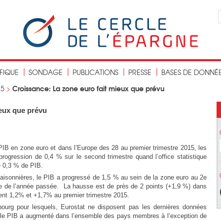
IFIQUE
SONDAGE
PUBLICATIONS
PRESSE
BASES DE DONNÉ
Croissance: La zone euro fait mieux que prévu
15
>
ieux que prévu
PIB en zone euro et dans l’Europe des 28 au premier trimestre 2015, les
rogression de 0,4 % sur le second trimestre quand l’office statistique
e 0,3 % de PIB.
aisonnières, le PIB a progressé de 1,5 % au sein de la zone euro au 2e
re de l’année passée. La hausse est de près de 2 points (+1,9 %) dans
ent 1,2% et +1,7% au premier trimestre 2015.
mbourg pour lesquels, Eurostat ne disposent pas les dernières données
ue le PIB a augmenté dans l’ensemble des pays membres à l’exception de