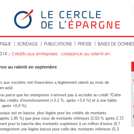
IFIQUE
SONDAGE
PUBLICATIONS
PRESSE
BASES DE DONNÉ
014
>
Crédits aux entreprises : croissance au ralenti en...
ance au ralenti en septembre
s aux sociétés non financières a légèrement ralenti au mois de
en août.
ou parce que les entreprises n’arrivent pas à accéder au crédit ?Cette
des crédits d’investissement (+3,1 %, après +3,4 %) et à une faible
, après +0,4 %).
veaux est en baisse, plus légère pour les crédits de montants
% après 1,85 %) que pour ceux de montants inférieurs (2,63 % après 2,72
ent pour la tranche des montants supérieurs à un million d’euros (9,7
 enregistrent une légère baisse pour celle des montants inférieurs (5,3