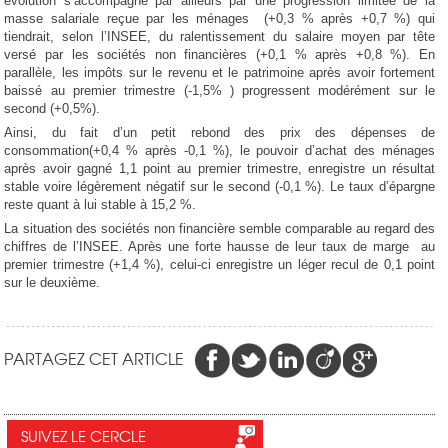
évolution s’accompagne par ailleurs par une progression limitée de la
masse salariale reçue par les ménages (+0,3 % après +0,7 %) qui
tiendrait, selon l’INSEE, du ralentissement du salaire moyen par tête
versé par les sociétés non financières (+0,1 % après +0,8 %). En
parallèle, les impôts sur le revenu et le patrimoine après avoir fortement
baissé au premier trimestre (-1,5% ) progressent modérément sur le
second (+0,5%).
Ainsi, du fait d’un petit rebond des prix des dépenses de
consommation(+0,4 % après -0,1 %), le pouvoir d’achat des ménages
après avoir gagné 1,1 point au premier trimestre, enregistre un résultat
stable voire légèrement négatif sur le second (-0,1 %). Le taux d’épargne
reste quant à lui stable à 15,2 %.
La situation des sociétés non financière semble comparable au regard des
chiffres de l’INSEE. Après une forte hausse de leur taux de marge au
premier trimestre (+1,4 %), celui-ci enregistre un léger recul de 0,1 point
sur le deuxième.
PARTAGEZ CET ARTICLE
SUIVEZ LE CERCLE