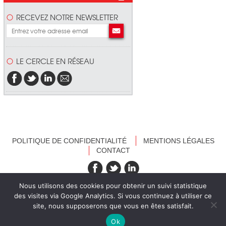
RECEVEZ NOTRE NEWSLETTER
LE CERCLE EN RÉSEAU
POLITIQUE DE CONFIDENTIALITÉ
MENTIONS LÉGALES
CONTACT
recevez nos newsletters
Nous utilisons des cookies pour obtenir un suivi statistique
des visites via Google Analytics. Si vous continuez à utiliser ce
site, nous supposerons que vous en êtes satisfait.
Ok