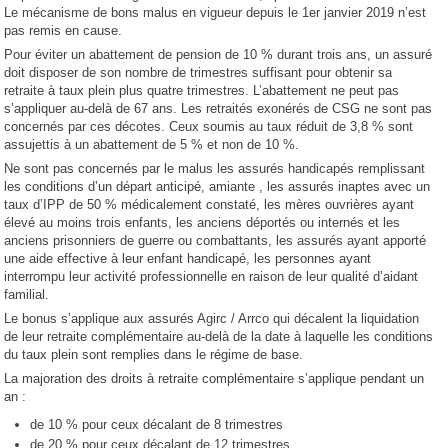
Le mécanisme de bons malus en vigueur depuis le 1er janvier 2019 n’est
pas remis en cause.
Pour éviter un abattement de pension de 10 % durant trois ans, un assuré
doit disposer de son nombre de trimestres suffisant pour obtenir sa
retraite à taux plein plus quatre trimestres. L’abattement ne peut pas
s’appliquer au-delà de 67 ans. Les retraités exonérés de CSG ne sont pas
concernés par ces décotes. Ceux soumis au taux réduit de 3,8 % sont
assujettis à un abattement de 5 % et non de 10 %.
Ne sont pas concernés par le malus les assurés handicapés remplissant
les conditions d’un départ anticipé, amiante , les assurés inaptes avec un
taux d’IPP de 50 % médicalement constaté, les mères ouvrières ayant
élevé au moins trois enfants, les anciens déportés ou internés et les
anciens prisonniers de guerre ou combattants, les assurés ayant apporté
une aide effective à leur enfant handicapé, les personnes ayant
interrompu leur activité professionnelle en raison de leur qualité d’aidant
familial.
Le bonus s’applique aux assurés Agirc / Arrco qui décalent la liquidation
de leur retraite complémentaire au-delà de la date à laquelle les conditions
du taux plein sont remplies dans le régime de base.
La majoration des droits à retraite complémentaire s’applique pendant un
an :
de 10 % pour ceux décalant de 8 trimestres
de 20 % pour ceux décalant de 12 trimestres