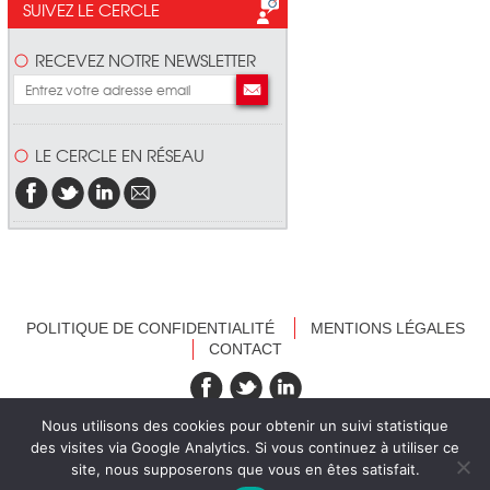
SUIVEZ LE CERCLE
RECEVEZ NOTRE NEWSLETTER
LE CERCLE EN RÉSEAU
POLITIQUE DE CONFIDENTIALITÉ
MENTIONS LÉGALES
CONTACT
recevez nos newsletters
Nous utilisons des cookies pour obtenir un suivi statistique
des visites via Google Analytics. Si vous continuez à utiliser ce
site, nous supposerons que vous en êtes satisfait.