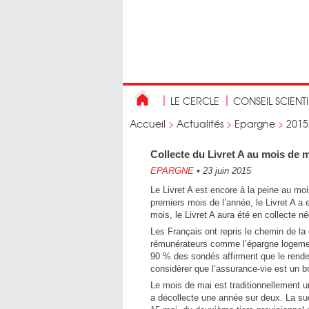
LE CERCLE
CONSEIL SCIENT
Accueil
>
Actualités
>
Epargne
>
2015
Collecte du Livret A au mois de 
EPARGNE
•
23 juin 2015
Le Livret A est encore à la peine au mo
premiers mois de l’année, le Livret A a 
mois, le Livret A aura été en collecte n
Les Français ont repris le chemin de la
rémunérateurs comme l’épargne logement
90 % des sondés affirment que le rendem
considérer que l’assurance-vie est un 
Le mois de mai est traditionnellement u
a décollecte une année sur deux. La suc