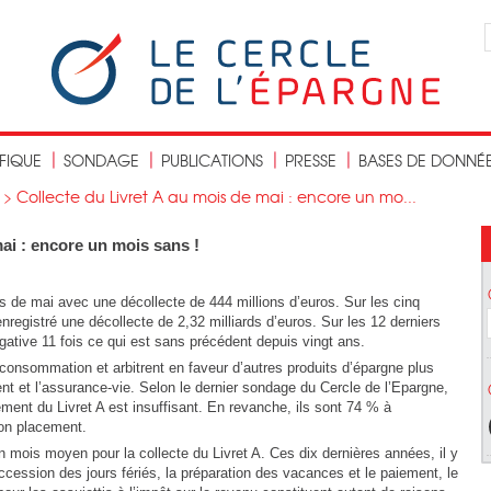
IFIQUE
SONDAGE
PUBLICATIONS
PRESSE
BASES DE DONNÉ
>
Collecte du Livret A au mois de mai : encore un mo...
mai : encore un mois sans !
is de mai avec une décollecte de 444 millions d’euros. Sur les cinq
enregistré une décollecte de 2,32 milliards d’euros. Sur les 12 derniers
égative 11 fois ce qui est sans précédent depuis vingt ans.
 consommation et arbitrent en faveur d’autres produits d’épargne plus
 et l’assurance-vie. Selon le dernier sondage du Cercle de l’Epargne,
ent du Livret A est insuffisant. En revanche, ils sont 74 % à
bon placement.
n mois moyen pour la collecte du Livret A. Ces dix dernières années, il y
cession des jours fériés, la préparation des vacances et le paiement, le