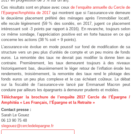
2017 en progression de 3 % sur un an).
Ces résultats sont en phase avec ceux
de l’enquête annuelle du Cercle de
l’Epargne/Amphitéa de 2017
qui montrent que si l’assurance-vie demeure
le deuxième placement préféré des ménages après l’immobilier locatif,
elle recule légèrement (59 % des sondés, en 2017, jugent ce placement
intéressant soit -3 points par rapport à 2016). En revanche, toujours selon
ce même sondage, l’appréciation positive est en forte hausse en ce qui
concerne les actions (38 % soit + 9 points).
L’assurance-vie évolue en mode poussif sur fond de modification de sa
structure vers un peu plus d’unités de compte et un peu moins de fonds
euros. La remontée des taux ne devrait pas modifier la donne bien au
contraire. Premièrement, les taux demeurent toujours à des niveaux
historiquement bas, deuxièmement le léger retour de l’inflation érode les
rendements, troisièmement, la remontée des taux rend le pilotage des
fonds euros un peu plus complexe et le cas échéant coûteux. Le débat
sur la fiscalité de l’assurance-vie lancé par Emmanuel Macron peut
conduire par ailleurs les épargnants à demeurer prudents et mobiles.
Télécharger la brochure de l’enquête 2017 Cercle de l’Épargne /
Amphitéa « Les Français, l’Épargne et la Retraite »
Contact presse :
Sarah Le Gouez
06 13 90 75 48
slegouez@cercledelepargne.fr