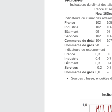
Indicateurs du climat des aff
France et se
Nov. 16
Déc
Indicateurs du climat des affaire
France
102
105
Industrie
102
106
Bâtiment
99
98
Services
102
106
Commerce de détail
104
107
Commerce de gros
98
–
Indicateurs de retournement
France
0,3
0,6
Industrie
0,4
0,7
Bâtiment
0,3
0,4
Services
–0,2
0,8
Commerce de gros
0,0
–
Sources : Insee, enquêtes d
Indic