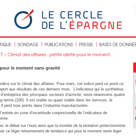
IFIQUE
SONDAGE
PUBLICATIONS
PRESSE
BASES DE DONNÉ
17
>
Climat des affaires : petite alerte pour le moment...
te pour le moment sans gravité
dice sur le climat des affaires. Pour mars, cet indice perd un point ce
apport aux résultats de ces derniers mois. L’indicateur qui le synthétise,
 d’entreprise des principaux secteurs d’activité, reste néanmoins quatre
terme (100). Il est stable ou quasi stable dans les services, le
 perd trois points dans l’industrie manufacturière.
l’entrée en zone d’incertitude conjoncturelle de l’indicateur de
omie.
 le débat sur l’euro ainsi que la montée de la tentation protectionniste
iquer ce léger retournement de tendance qui pour le moment reste léger