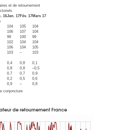
aires et de retournement
ctoriels
. 16
Jan. 17
Fév. 17
Mars 17
s
104
105
104
106
107
104
99
100
99
102
104
104
106
104
105
103
–
103
0,4
0,8
0,1
0,8
0,8
–0,5
0,7
0,7
0,9
0,2
0,5
0,6
0,9
–
0,8
e conjoncture
ateur de retournement France