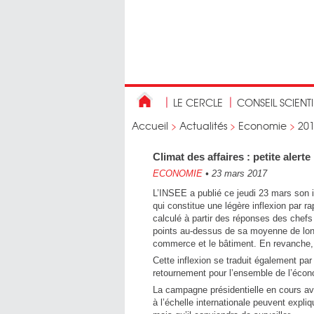
LE CERCLE
CONSEIL SCIENT
Accueil
>
Actualités
>
Economie
>
20
Climat des affaires : petite aler
ECONOMIE
•
23 mars 2017
L’INSEE a publié ce jeudi 23 mars son in
qui constitue une légère inflexion par r
calculé à partir des réponses des chefs
points au-dessus de sa moyenne de long 
commerce et le bâtiment. En revanche, Il
Cette inflexion se traduit également par 
retournement pour l’ensemble de l’écon
La campagne présidentielle en cours avec
à l’échelle internationale peuvent expl