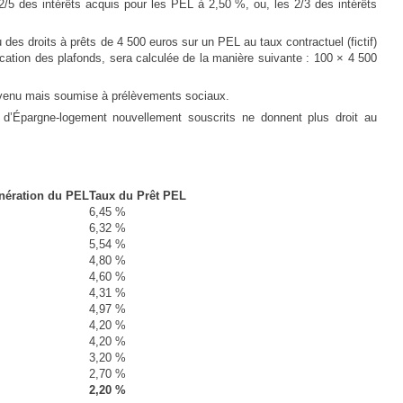
/5 des intérêts acquis pour les PEL à 2,50 %, ou, les 2/3 des intérêts
des droits à prêts de 4 500 euros sur un PEL au taux contractuel (fictif)
ication des plafonds, sera calculée de la manière suivante : 100 × 4 500
revenu mais soumise à prélèvements sociaux.
s d’Épargne-logement nouvellement souscrits ne donnent plus droit au
nération du PEL
Taux du Prêt PEL
6,45 %
6,32 %
5,54 %
4,80 %
4,60 %
4,31 %
4,97 %
4,20 %
4,20 %
3,20 %
2,70 %
2,20 %