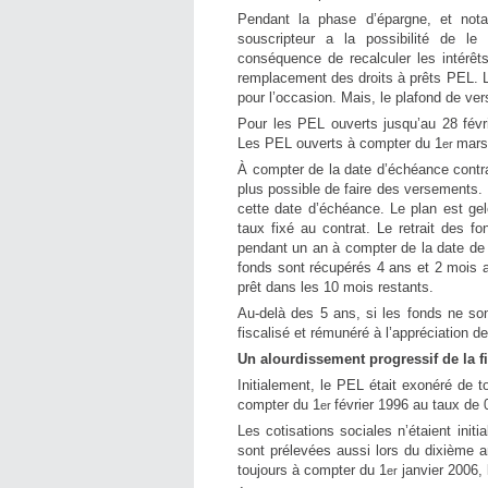
Pendant la phase d’épargne, et not
souscripteur a la possibilité de l
conséquence de recalculer les intérê
remplacement des droits à prêts PEL. L
pour l’occasion. Mais, le plafond de ver
Pour les PEL ouverts jusqu’au 28 févri
Les PEL ouverts à compter du 1
mars
er
À compter de la date d’échéance contrac
plus possible de faire des versements. L
cette date d’échéance. Le plan est ge
taux fixé au contrat. Le retrait des f
pendant un an à compter de la date de r
fonds sont récupérés 4 ans et 2 mois ap
prêt dans les 10 mois restants.
Au-delà des 5 ans, si les fonds ne so
fiscalisé et rémunéré à l’appréciation d
Un alourdissement progressif de la fi
Initialement, le PEL était exonéré de 
compter du 1
février 1996 au taux de
er
Les cotisations sociales n’étaient initi
sont prélevées aussi lors du dixième an
toujours à compter du 1
janvier 2006,
er