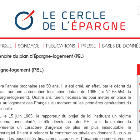
IFIQUE
SONDAGE
PUBLICATIONS
PRESSE
BASES DE DONNÉ
enaire du plan d’Épargne-logement (PEL)
rgne-logement (PEL)
 l’année prochaine ses 50 ans. Il a été créé, en effet, par le décret du
it sur une autorisation législative datant de 1965 (loi N° 65-554 du
épargne-logement). Quatre ans furent nécessaires pour mettre en place le
ccès au logement des Français au moment où les premières générations du
onnelle.
, le 15 juin 1965, le rapporteur du projet de loi instituant un régime
ésuma, avec clarté, le rôle dévolu au futur PEL, « si la solution du
ésente un caractère d’urgence de plus en plus indiscutable, le
ourquoi il tient à relancer la construction privée en donnant à un plus
rs des possibilités financières accrues ». L’épargne-logement version