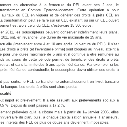
amment en alternative à la fermeture du PEL avant ses 2 ans, le
e transformer en Compte Épargne-logement. Cette opération a pour
ts au taux du CEL en vigueur et de générer des droits à prêts CEL en
a transformation peut se faire sur un CEL existant ou sur un CEL ouvert
sement est alors celui du CEL, c’est-à-dire 15 300 euros.
er 2011, les souscripteurs peuvent conserver indéfiniment leurs plans.
 2011 ont, en revanche, une durée de vie maximale de 15 ans.
tuelle (intervenant entre 4 et 10 ans après l’ouverture du PEL), il n’est
es droits à prêts (et l’éventuelle prime) sont bloqués au niveau atteint à
lé pour une durée maximale de 5 ans et il continue à être rémunéré au
onds au cours de cette période permet de bénéficier des droits à prêts
etrait et dans la limite des 5 ans après l’échéance. Par exemple, si les
rès l’échéance contractuelle, le souscripteur devra utiliser ses droits à
nt pas sortis, le PEL se transforme automatiquement en livret bancaire
e la banque. Les droits à prêts sont alors perdus.
scalité
tout impôt et prélèvement. Il a été assujetti aux prélèvements sociaux à
 0,5 %. Depuis ils sont passés à 17,2 %.
alement prélevées qu’à la clôture mais à partir du 1
janvier 2006, elles
er
niversaire du plan, puis, à chaque capitalisation annuelle. Par ailleurs,
 les intérêts des PEL de plus de douze ans deviennent imposables.