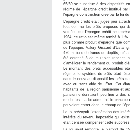
65/69 se substitue à des dispositifs e
régime de l’épargne crédit institué pa
l’épargne construction créé par la loi du
L’épargne crédit était jugée peu attract
tout comme les prêts proposés qui d
versées sur l’épargne crédit ne repr
1964, ce ratio est même tombé à 1 %. L
plus comme produit d’épargne que comm
de l’époque, Valéry Giscard d’Estaing,
470 millions de francs de dépôts, n’étai
été adressé à de multiples reprises
d’améliorer le rendement du produit d’é
Le montant des prêts accessibles étai
régime, le système de prêts était rése
dans le nouveau dispositif les prêts s
avec ou sans aide de l’État. Cet éla
habitants de la région parisienne et au
parisienne donnaient peu lieu à des 
modestes. La loi admettait le principe
pouvaient entrer dans le champ de l’ép
La loi prévoyait l’exonération des intér
intérêts du revenu imposable qui exist
était censée compenser cette suppress
La loi avait remonté le plafond de 