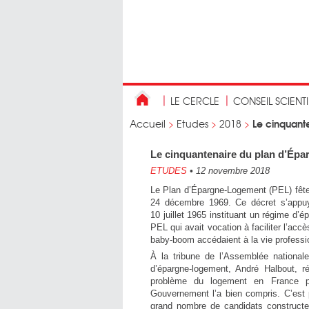
LE CERCLE
CONSEIL SCIENT
Le cinquant
Accueil
>
Etudes
>
2018
>
Le cinquantenaire du plan d’Épa
ETUDES
•
12 novembre 2018
Le Plan d’Épargne-Logement (PEL) fêtera
24 décembre 1969. Ce décret s’appuya
10 juillet 1965 instituant un régime d’
PEL qui avait vocation à faciliter l’a
baby-boom accédaient à la vie professi
À la tribune de l’Assemblée nationale
d’épargne-logement, André Halbout, r
problème du logement en France pr
Gouvernement l’a bien compris. C’est p
grand nombre de candidats constructeu