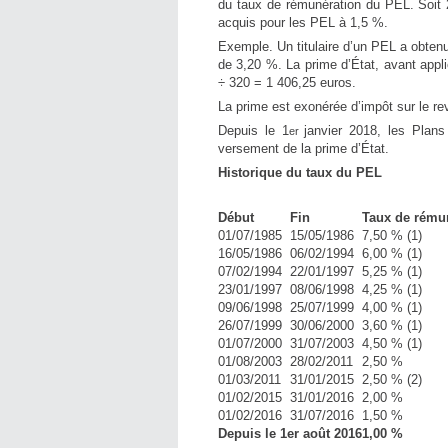
du taux de rémunération du PEL. Soit 2
acquis pour les PEL à 1,5 %.
Exemple. Un titulaire d’un PEL a obtenu 
de 3,20 %. La prime d’État, avant appl
÷ 320 = 1 406,25 euros.
La prime est exonérée d’impôt sur le 
Depuis le 1
janvier 2018, les Plan
er
versement de la prime d’État.
Historique du taux du PEL
Début
Fin
Taux de rému
01/07/1985
15/05/1986
7,50 % (1)
16/05/1986
06/02/1994
6,00 % (1)
07/02/1994
22/01/1997
5,25 % (1)
23/01/1997
08/06/1998
4,25 % (1)
09/06/1998
25/07/1999
4,00 % (1)
26/07/1999
30/06/2000
3,60 % (1)
01/07/2000
31/07/2003
4,50 % (1)
01/08/2003
28/02/2011
2,50 %
01/03/2011
31/01/2015
2,50 % (2)
01/02/2015
31/01/2016
2,00 %
01/02/2016
31/07/2016
1,50 %
Depuis le 1er août 2016
1,00 %