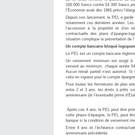
100 000 francs contre 54 300 francs pr
l’Économie avait dès 1965 prévu l’élarg
Depuis son lancement, le PEL a gardé s
notamment ces dernières années. Les ré
l’accession à la propriété et d’en r
contractuelle des plans d’épargne-log
situation complique la présentation de 
Un compte bancaire bloqué logiquem
Le PEL est un compte bancaire régleme
Un versement minimum est exigé à l’
versent au minimum, chaque année 540
Aucun retrait partiel n’est autorisé. S
celui en vigueur pour le compte épargn
Pour toutes les fermetures de plan entr
entre 2 et 3 ans, les droits à prêts s
anniversaire (et l’éventuelle prime d’Ét
Après ces 4 ans, le PEL peut être pro
cette phase d’épargne, le PEL peut êtr
banque si la condition de versement mi
Entre 4 ans et l’échéance contractue
anniversaire précédente.