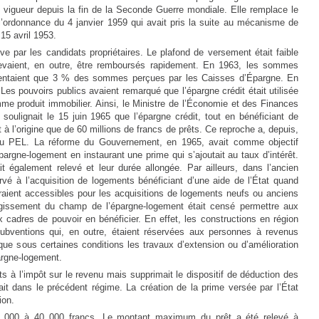
n vigueur depuis la fin de la Seconde Guerre mondiale. Elle remplace le
r l’ordonnance du 4 janvier 1959 qui avait pris la suite au mécanisme de
 15 avril 1953.
ive par les candidats propriétaires. Le plafond de versement était faible
evaient, en outre, être remboursés rapidement. En 1963, les sommes
ésentaient que 3 % des sommes perçues par les Caisses d’Épargne. En
es pouvoirs publics avaient remarqué que l’épargne crédit était utilisée
e produit immobilier. Ainsi, le Ministre de l’Économie et des Finances
 soulignait le 15 juin 1965 que l’épargne crédit, tout en bénéficiant de
t à l’origine que de 60 millions de francs de prêts. Ce reproche a, depuis,
 au PEL. La réforme du Gouvernement, en 1965, avait comme objectif
pargne-logement en instaurant une prime qui s’ajoutait au taux d’intérêt.
t également relevé et leur durée allongée. Par ailleurs, dans l’ancien
rvé à l’acquisition de logements bénéficiant d’une aide de l’État quand
eraient accessibles pour les acquisitions de logements neufs ou anciens
rgissement du champ de l’épargne-logement était censé permettre aux
x cadres de pouvoir en bénéficier. En effet, les constructions en région
subventions qui, en outre, étaient réservées aux personnes à revenus
 que sous certaines conditions les travaux d’extension ou d’amélioration
argne-logement.
êts à l’impôt sur le revenu mais supprimait le dispositif de déduction des
ait dans le précédent régime. La création de la prime versée par l’État
ion.
15 000 à 40 000 francs. Le montant maximum du prêt a été relevé à