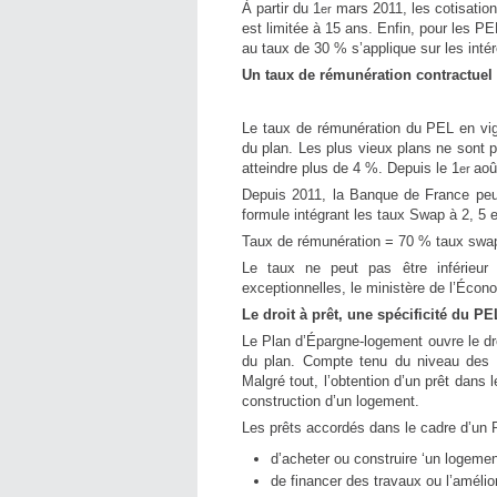
À partir du 1
mars 2011, les cotisatio
er
est limitée à 15 ans. Enfin, pour les P
au taux de 30 % s’applique sur les inté
Un taux de rémunération contractuel
Le taux de rémunération du PEL en vig
du plan. Les plus vieux plans ne sont 
atteindre plus de 4 %. Depuis le 1
aoû
er
Depuis 2011, la Banque de France peu
formule intégrant les taux Swap à 2, 5 e
Taux de rémunération = 70 % taux swap
Le taux ne peut pas être inférieu
exceptionnelles, le ministère de l’Écono
Le droit à prêt, une spécificité du PE
Le Plan d’Épargne-logement ouvre le dr
du plan. Compte tenu du niveau des ta
Malgré tout, l’obtention d’un prêt dans
construction d’un logement.
Les prêts accordés dans le cadre d’un 
d’acheter ou construire ‘un logement
de financer des travaux ou l’amélior