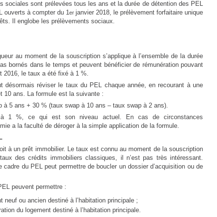
ns sociales sont prélevées tous les ans et la durée de détention des PEL
EL ouverts à compter du 1
janvier 2018, le prélèvement forfaitaire unique
er
rêts. Il englobe les prélèvements sociaux.
ueur au moment de la souscription s’applique à l’ensemble de la durée
pas bornés dans le temps et peuvent bénéficier de rémunération pouvant
t 2016, le taux a été fixé à 1 %.
t désormais réviser le taux du PEL chaque année, en recourant à une
t 10 ans. La formule est la suivante :
 à 5 ans + 30 % (taux swap à 10 ans – taux swap à 2 ans).
r à 1 %, ce qui est son niveau actuel. En cas de circonstances
mie a la faculté de déroger à la simple application de la formule.
L
oit à un prêt immobilier. Le taux est connu au moment de la souscription
ux des crédits immobiliers classiques, il n’est pas très intéressant.
 le cadre du PEL peut permettre de boucler un dossier d’acquisition ou de
PEL peuvent permettre :
 neuf ou ancien destiné à l’habitation principale ;
ation du logement destiné à l’habitation principale.