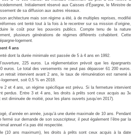
écédemment. Initialement réservé aux Caisses d’Épargne, le Ministre de
issement de sa diffusion aux autres réseaux.
on architecture mais son régime a été, à de multiples reprises, modifié
formes ont tenté tout à la fois à le recentrer sur sa mission d’origine,
éduire le coût pour les pouvoirs publics. Compte tenu de la nature
ement, plusieurs générations de régimes différents cohabitent. Cette
l’épargne-logement.
ent 4 ans
nté dont la durée minimale est passée de 5 à 4 ans en 1992.
ouverture, 225 euros. La réglementation prévoit que les épargnants
 euros. Le total des versements ne peut pas dépasser 61 200 euros.
i un retrait intervient avant 2 ans, le taux de rémunération est ramené à
e-logement, soit 0,5 % en 2018.
e 2 et 4 ans, un régime spécifique est prévu. Si la fermeture intervient
ont perdus. Entre 3 et 4 ans, les droits à prêts sont ceux acquis au 3
e
at est diminuée de moitié, pour les plans ouverts jusqu’en 2017).
rogé, d’année en année, jusqu’à une durée maximale de 10 ans. Pendant
e fermé sur demande de son souscripteur, il peut également l’être par la
nimal annuel n’a pas été respectée.
lle (10 ans maximum), les droits à prêts sont ceux acquis à la date