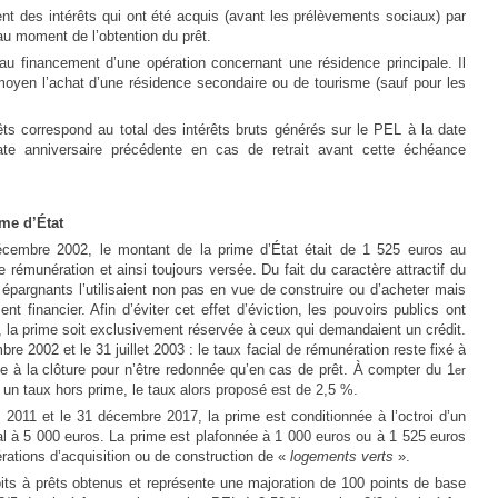
nt des intérêts qui ont été acquis (avant les prélèvements sociaux) par
au moment de l’obtention du prêt.
au financement d’une opération concernant une résidence principale. Il
moyen l’achat d’une résidence secondaire ou de tourisme (sauf pour les
êts correspond au total des intérêts bruts générés sur le PEL à la date
ate anniversaire précédente en cas de retrait avant cette échéance
me d’État
écembre 2002, le montant de la prime d’État était de 1 525 euros au
 rémunération et ainsi toujours versée. Du fait du caractère attractif du
pargnants l’utilisaient non pas en vue de construire ou d’acheter mais
 financier. Afin d’éviter cet effet d’éviction, les pouvoirs publics ont
, la prime soit exclusivement réservée à ceux qui demandaient un crédit.
e 2002 et le 31 juillet 2003 : le taux facial de rémunération reste fixé à
e à la clôture pour n’être redonnée qu’en cas de prêt. À compter du 1
er
un taux hors prime, le taux alors proposé est de 2,5 %.
 2011 et le 31 décembre 2017, la prime est conditionnée à l’octroi d’un
l à 5 000 euros. La prime est plafonnée à 1 000 euros ou à 1 525 euros
rations d’acquisition ou de construction de «
logements verts
».
its à prêts obtenus et représente une majoration de 100 points de base