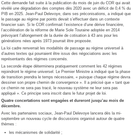
Cette demande fait suite à la publication du mois de juin du COR qui avait
révélé une dégradation des comptes dès 2020 avec un déficit de 0,4 % du
PIB en 2025. Jean-Paul Delevoye, dans ses préconisations, a indiqué que
le passage au régime par points devait s’effectuer dans un contexte
financier sain. Si le COR confirmait l’existence d’une dérive financière,
l’accélération de la réforme de Marie Sole Touraine adoptée en 2014
prévoyant l’allongement de la durée de cotisation à 43 ans pour les
générations nées après 1973 pourrait être proposée.
La loi cadre renverrait les modalités de passage au régime universel à
d’autres textes qui pourraient être issus des négociations avec les
représentants des régimes concernés.
La seconde étape déterminera pratiquement comment les 42 régimes
rejoindront le régime universel. Le Premier Ministre a indiqué que la phase
de transition prendra le temps nécessaire, « puisque chaque régime devra
dessiner son propre chemin de convergence ». Il a précisé que « tant que
ce chemin ne sera pas tracé, le nouveau système ne leur sera pas
appliqué ». Ce principe sera inscrit dans le futur projet de loi.
Quatre concertations sont engagées et dureront jusqu’au mois de
décembre.
Avec les partenaires sociaux, Jean-Paul Delevoye lancera dès la mi-
septembre un nouveau cycle de discussions organisé autour de quatre
thèmes :
les mécanismes de solidarité ;