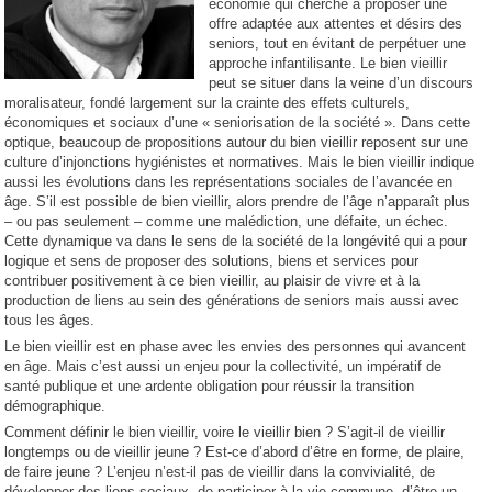
économie qui cherche à proposer une
offre adaptée aux attentes et désirs des
seniors, tout en évitant de perpétuer une
approche infantilisante. Le bien vieillir
peut se situer dans la veine d’un discours
moralisateur, fondé largement sur la crainte des effets culturels,
économiques et sociaux d’une « seniorisation de la société ». Dans cette
optique, beaucoup de propositions autour du bien vieillir reposent sur une
culture d’injonctions hygiénistes et normatives. Mais le bien vieillir indique
aussi les évolutions dans les représentations sociales de l’avancée en
âge. S’il est possible de bien vieillir, alors prendre de l’âge n’apparaît plus
– ou pas seulement – comme une malédiction, une défaite, un échec.
Cette dynamique va dans le sens de la société de la longévité qui a pour
logique et sens de proposer des solutions, biens et services pour
contribuer positivement à ce bien vieillir, au plaisir de vivre et à la
production de liens au sein des générations de seniors mais aussi avec
tous les âges.
Le bien vieillir est en phase avec les envies des personnes qui avancent
en âge. Mais c’est aussi un enjeu pour la collectivité, un impératif de
santé publique et une ardente obligation pour réussir la transition
démographique.
Comment définir le bien vieillir, voire le vieillir bien ? S’agit-il de vieillir
longtemps ou de vieillir jeune ? Est-ce d’abord d’être en forme, de plaire,
de faire jeune ? L’enjeu n’est-il pas de vieillir dans la convivialité, de
développer des liens sociaux, de participer à la vie commune, d’être un