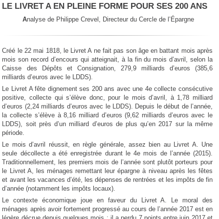
LE LIVRET A EN PLEINE FORME POUR SES 200 ANS
A
nalyse de Philippe Crevel, Directeur du Cercle de l’Épargne
Créé le 22 mai 1818, le Livret A ne fait pas son âge en battant mois après
mois son record d’encours qui atteignait, à la fin du mois d’avril, selon la
Caisse des Dépôts et Consignation, 279,9 milliards d’euros (385,6
milliards d’euros avec le LDDS).
Le Livret A fête dignement ses 200 ans avec une 4e collecte consécutive
positive, collecte qui s’élève donc, pour le mois d’avril, à 1,78 milliard
d’euros (2,24 milliards d’euros avec le LDDS). Depuis le début de l’année,
la collecte s’élève à 8,16 milliard d’euros (9,62 milliards d’euros avec le
LDDS), soit près d’un milliard d’euros de plus qu’en 2017 sur la même
période.
Le mois d’avril réussit, en règle générale, assez bien au Livret A. Une
seule décollecte a été enregistrée durant le 4e mois de l’année (2015).
Traditionnellement, les premiers mois de l’année sont plutôt porteurs pour
le Livret A, les ménages remettant leur épargne à niveau après les fêtes
et avant les vacances d’été, les dépenses de rentrées et les impôts de fin
d’année (notamment les impôts locaux).
Le contexte économique joue en faveur du Livret A. Le moral des
ménages après avoir fortement progressé au cours de l’année 2017 est en
légère décrue depuis quelques mois ; il a perdu 7 points entre juin 2017 et