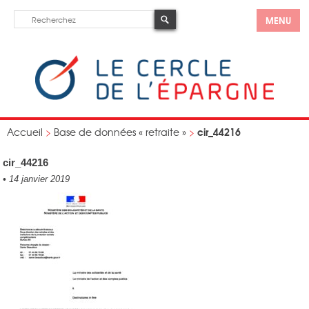
MENU
cir_44216
Accueil
>
Base de données « retraite »
>
cir_44216
•
14 janvier 2019