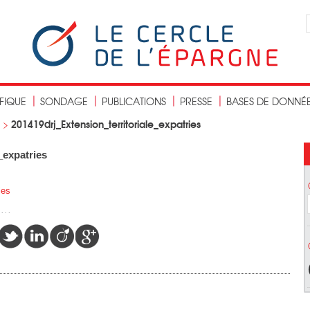
IFIQUE
SONDAGE
PUBLICATIONS
PRESSE
BASES DE DONNÉ
201419drj_Extension_territoriale_expatries
>
_expatries
ies