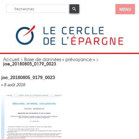
MENU
Accueil
>
Base de données « prévoyance »
>
joe_20180805_0179_0023
joe_20180805_0179_0023
•
8 août 2018