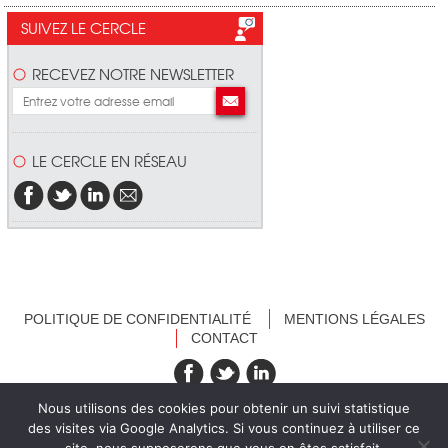
SUIVEZ LE CERCLE
RECEVEZ NOTRE NEWSLETTER
LE CERCLE EN RÉSEAU
POLITIQUE DE CONFIDENTIALITÉ
MENTIONS LÉGALES
CONTACT
recevez nos newsletters
Nous utilisons des cookies pour obtenir un suivi statistique
des visites via Google Analytics. Si vous continuez à utiliser ce