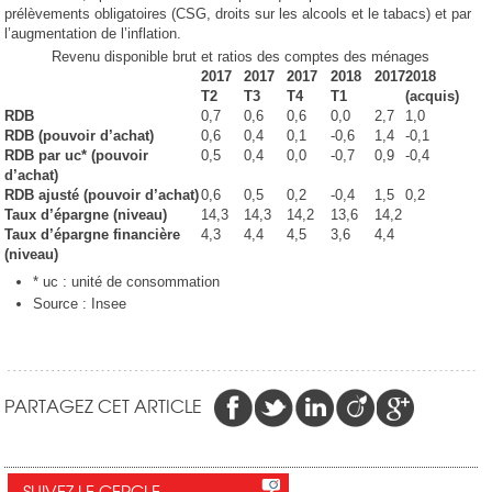
prélèvements obligatoires (CSG, droits sur les alcools et le tabacs) et par
l’augmentation de l’inflation.
Revenu disponible brut et ratios des comptes des ménages
2017
2017
2017
2018
2017
2018
T2
T3
T4
T1
(acquis)
RDB
0,7
0,6
0,6
0,0
2,7
1,0
RDB (pouvoir d’achat)
0,6
0,4
0,1
-0,6
1,4
-0,1
RDB par uc* (pouvoir
0,5
0,4
0,0
-0,7
0,9
-0,4
d’achat)
RDB ajusté (pouvoir d’achat)
0,6
0,5
0,2
-0,4
1,5
0,2
Taux d’épargne (niveau)
14,3
14,3
14,2
13,6
14,2
Taux d’épargne financière
4,3
4,4
4,5
3,6
4,4
(niveau)
* uc : unité de consommation
Source : Insee
PARTAGEZ CET ARTICLE
SUIVEZ LE CERCLE