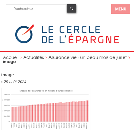
MENU
Accueil
>
Actualités
>
Assurance vie : un beau mois de juillet
>
image
image
•
29 août 2024