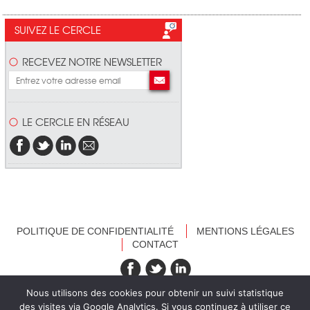
SUIVEZ LE CERCLE
RECEVEZ NOTRE NEWSLETTER
LE CERCLE EN RÉSEAU
POLITIQUE DE CONFIDENTIALITÉ
MENTIONS LÉGALES
CONTACT
recevez nos newsletters
Nous utilisons des cookies pour obtenir un suivi statistique
des visites via Google Analytics. Si vous continuez à utiliser ce