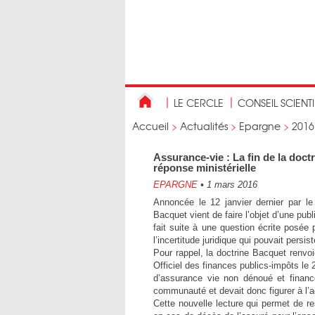
LE CERCLE
CONSEIL SCIENT
Accueil
>
Actualités
>
Epargne
>
2016
Assurance-vie : La fin de la doc
réponse ministérielle
EPARGNE
•
1 mars 2016
Annoncée le 12 janvier dernier par le
Bacquet vient de faire l’objet d’une publ
fait suite à une question écrite posé
l’incertitude juridique qui pouvait persi
Pour rappel, la doctrine Bacquet renvoi
Officiel des finances publics-impôts le 
d’assurance vie non dénoué et financ
communauté et devait donc figurer à l’a
Cette nouvelle lecture qui permet de re