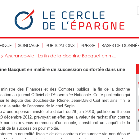
IFIQUE
SONDAGE
PUBLICATIONS
PRESSE
BASES DE DONNÉ
>
Assurance-vie : La fin de la doctrine Bacquet en m...
trine Bacquet en matière de succession confortée dans une
 ministre des Finances et des Comptes publics, la fin de la doctrine
ication au journal Officiel de l’Assemblée Nationale. Cette publication qui
e par le député des Bouches-du- Rhône, Jean-David Ciot met ainsi fin à
ster à la suite de l’annonce de Michel Sapin.
e à une réponse ministérielle datant du 29 juin 2010, publiée au Bulletin
20 décembre 2012, prévoyait en effet que la valeur de rachat d’un contrat
é par les revenus communs d’un couple, constituait un acquêt de la
ctif de la succession pour moitié.
staurer la neutralité fiscale de des contrats d’assurance-vie non dénoué