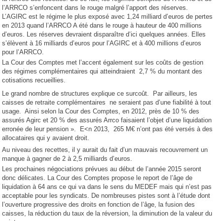
l’ARRCO s’enfoncent dans le rouge malgré l’apport des réserves.
L’AGIRC est le régime le plus exposé avec 1,24 milliard d’euros de pertes
en 2013 quand l’ARRCO A été dans le rouge à hauteur de 400 millions
d’euros. Les réserves devraient disparaître d’ici quelques années. Elles
s’élèvent à 16 milliards d’euros pour l’AGIRC et à 400 millions d’euros
pour l’ARRCO.
La Cour des Comptes met l’accent également sur les coûts de gestion
des régimes complémentaires qui atteindraient 2,7 % du montant des
cotisations recueillies.
Le grand nombre de structures explique ce surcoût. Par ailleurs, les
caisses de retraite complémentaires ne seraient pas d’une fiabilité à tout
usage. Ainsi selon la Cour des Comptes, en 2012, près de 10 % des
assurés Agirc et 20 % des assurés Arrco faisaient l’objet d’une liquidation
erronée de leur pension ». E<n 2013, 265 M€ n’ont pas été versés à des
allocataires qui y avaient droit.
Au niveau des recettes, il y aurait du fait d’un mauvais recouvrement un
manque à gagner de 2 à 2,5 milliards d’euros.
Les prochaines négociations prévues au début de l’année 2015 seront
donc délicates. La Cour des Comptes propose le report de l’âge de
liquidation à 64 ans ce qui va dans le sens du MEDEF mais qui n’est pas
acceptable pour les syndicats. De nombreuses pistes sont à l’étude dont
l’ouverture progressive des droits en fonction de l’âge, la fusion des
caisses, la réduction du taux de la réversion, la diminution de la valeur du