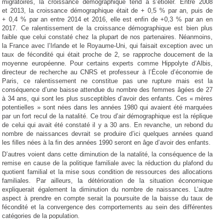
migratoires, la croissance démographique tend à s’étioler. Entre 2008
et 2013, la croissance démographique était de + 0,5 % par an, puis de
+ 0,4 % par an entre 2014 et 2016, elle est enfin de +0,3 % par an en
2017. Ce ralentissement de la croissance démographique est bien plus
faible que celui constaté chez la plupart de nos partenaires. Néanmoins,
la France avec l’Irlande et le Royaume-Uni, qui faisait exception avec un
taux de fécondité qui était proche de 2, se rapproche doucement de la
moyenne européenne. Pour certains experts comme Hippolyte d’Albis,
directeur de recherche au CNRS et professeur à l’École d’économie de
Paris, ce ralentissement ne constitue pas une rupture mais est la
conséquence d’une baisse attendue du nombre des femmes âgées de 27
à 34 ans, qui sont les plus susceptibles d’avoir des enfants. Ces « mères
potentielles » sont nées dans les années 1980 qui avaient été marquées
par un fort recul de la natalité. Ce trou d’air démographique est la réplique
de celui qui avait été constaté il y a 30 ans. En revanche, un rebond du
nombre de naissances devrait se produire d’ici quelques années quand
les filles nées à la fin des années 1990 seront en âge d’avoir des enfants.
D’autres voient dans cette diminution de la natalité, la conséquence de la
remise en cause de la politique familiale avec la réduction du plafond du
quotient familial et la mise sous condition de ressources des allocations
familiales. Par ailleurs, la détérioration de la situation économique
expliquerait également la diminution du nombre de naissances. L’autre
aspect à prendre en compte serait la poursuite de la baisse du taux de
fécondité et la convergence des comportements au sein des différentes
catégories de la population.