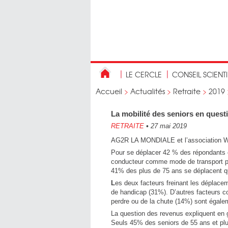
LE CERCLE
CONSEIL SCIENT
Accueil
>
Actualités
>
Retraite
>
2019
La mobilité des seniors en quest
RETRAITE
•
27 mai 2019
AG2R LA MONDIALE et l’association Wim
Pour se déplacer 42 % des répondants ci
conducteur comme mode de transport pri
41% des plus de 75 ans se déplacent q
L
es deux facteurs freinant les déplac
de handicap (31%). D’autres facteurs co
perdre ou de la chute (14%) sont égal
La question des revenus expliquent en 
Seuls 45% des seniors de 55 ans et pl