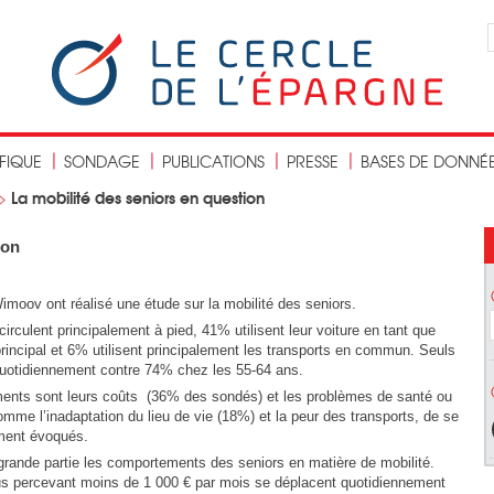
IFIQUE
SONDAGE
PUBLICATIONS
PRESSE
BASES DE DONNÉ
La mobilité des seniors en question
>
ion
oov ont réalisé une étude sur la mobilité des seniors.
rculent principalement à pied, 41% utilisent leur voiture en tant que
ncipal et 6% utilisent principalement les transports en commun. Seuls
uotidiennement contre 74% chez les 55-64 ans.
ements sont leurs coûts (36% des sondés) et les problèmes de santé ou
mme l’inadaptation du lieu de vie (18%) et la peur des transports, de se
ement évoqués.
grande partie les comportements des seniors en matière de mobilité.
us percevant moins de 1 000 € par mois se déplacent quotidiennement