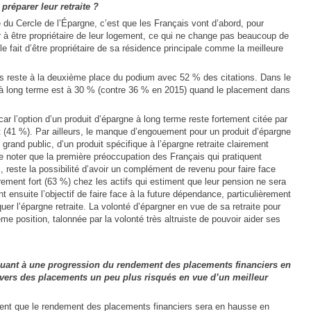
réparer leur retraite ?
du Cercle de l’Épargne, c’est que les Français vont d’abord, pour
er à être propriétaire de leur logement, ce qui ne change pas beaucoup de
le fait d’être propriétaire de sa résidence principale comme la meilleure
is reste à la deuxième place du podium avec 52 % des citations. Dans le
e à long terme est à 30 % (contre 36 % en 2015) quand le placement dans
é car l’option d’un produit d’épargne à long terme reste fortement citée par
 (41 %). Par ailleurs, le manque d’engouement pour un produit d’épargne
e grand public, d’un produit spécifique à l’épargne retraite clairement
t de noter que la première préoccupation des Français qui pratiquent
x, reste la possibilité d’avoir un complément de revenu pour faire face
rement fort (63 %) chez les actifs qui estiment que leur pension ne sera
ent ensuite l’objectif de faire face à la future dépendance, particulièrement
quer l’épargne retraite. La volonté d’épargner en vue de sa retraite pour
ème position, talonnée par la volonté très altruiste de pouvoir aider ses
uant à une progression du rendement des placements financiers en
er vers des placements un peu plus risqués en vue d’un meilleur
sent que le rendement des placements financiers sera en hausse en