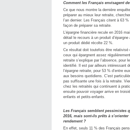
Comment les Français envisagent de p
Ce que nous montre la dernière enquête 
préparer au mieux leur retraite, cherch
l’an dernier. Les Français citent à 63 % 
façon de préparer sa retraite.
L’épargne financière recule en 2016 ma
détail le recours à un produit d’épargn
un produit dédié récolte 22 %.
Ce résultat doit toutefois être relativis
ceux qui épargnent assez régulièrement
retraite s’explique par l’absence, pour l
identifié. Il est par ailleurs intéressan
l’épargne retraite, pour 53 % d’entre eu
aux besoins quotidiens. C’est particuliè
pas suffisante une fois à la retraite. Vi
chez les retraités qui continuent à prati
ensuite pouvoir voyager arrive en troisi
enfants et petits-enfants.
Les Français semblent pessimistes q
2016, mais sont-ils prêts à s’orient
rendement ?
En effet, seuls 11 % des Français pen