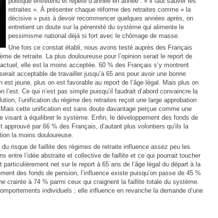
politique entretenu et répété d’année en année : « il faut sauver les
retraites ». À présenter chaque réforme des retraites comme « la
décisive » puis à devoir recommencer quelques années après, on
entretient un doute sur la pérennité du système qui alimente le
pessimisme national déjà si fort avec le chômage de masse.
Une fois ce constat établi, nous avons testé auprès des Français
ème de retraite. La plus douloureuse pour l’opinion serait le report de
tat actuel, elle est la moins acceptée. 60 % des Français s’y montrent
serait acceptable de travailler jusqu’à 65 ans pour avoir une bonne
 on est jeune, plus on est favorable au report de l’âge légal. Mais plus on
n l’est. Ce qui n’est pas simple puisqu’il faudrait d’abord convaincre la
ion, l’unification du régime des retraites reçoit une large approbation
 Mais cette unification est sans doute davantage perçue comme une
visant à équilibrer le système. Enfin, le développement des fonds de
st approuvé par 66 % des Français, d’autant plus volontiers qu’ils la
tion la moins douloureuse.
e du risque de faillite des régimes de retraite influence assez peu les
s entre l’idée abstraite et collective de faillite et ce qui pourrait toucher
particulièrement net sur le report à 65 ans de l’âge légal du départ à la
pement des fonds de pension, l’influence existe puisqu’on passe de 45 %
e crainte à 74 % parmi ceux qui craignent la faillite totale du système.
s comportements individuels ; elle influence en revanche la demande d’une