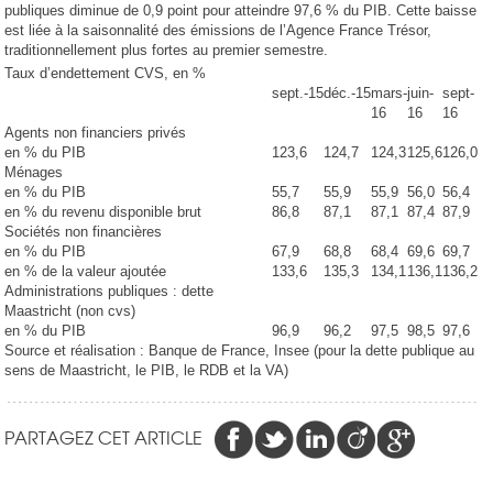
publiques diminue de 0,9 point pour atteindre 97,6 % du PIB. Cette baisse
est liée à la saisonnalité des émissions de l’Agence France Trésor,
traditionnellement plus fortes au premier semestre.
Taux d’endettement CVS, en %
sept.-15
déc.-15
mars-
juin-
sept-
16
16
16
Agents non financiers privés
en % du PIB
123,6
124,7
124,3
125,6
126,0
Ménages
en % du PIB
55,7
55,9
55,9
56,0
56,4
en % du revenu disponible brut
86,8
87,1
87,1
87,4
87,9
Sociétés non financières
en % du PIB
67,9
68,8
68,4
69,6
69,7
en % de la valeur ajoutée
133,6
135,3
134,1
136,1
136,2
Administrations publiques : dette
Maastricht (non cvs)
en % du PIB
96,9
96,2
97,5
98,5
97,6
Source et réalisation : Banque de France, Insee (pour la dette publique au
sens de Maastricht, le PIB, le RDB et la VA)
PARTAGEZ CET ARTICLE