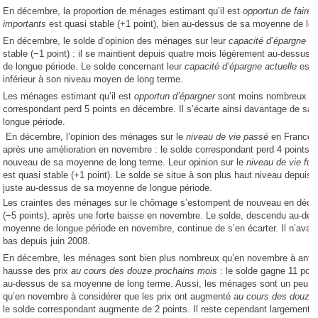
En décembre, la proportion de ménages estimant qu’il est
opportun de faire
importants
est quasi stable (+1 point), bien au-dessus de sa moyenne de lo
En décembre, le solde d’opinion des ménages sur leur
capacité d’épargne f
stable (−1 point) : il se maintient depuis quatre mois légèrement au-dessus
de longue période. Le solde concernant leur
capacité d’épargne actuelle
est 
inférieur à son niveau moyen de long terme.
Les ménages estimant qu’il est
opportun d’épargner
sont moins nombreux : l
correspondant perd 5 points en décembre. Il s’écarte ainsi davantage de s
longue période.
En décembre, l’opinion des ménages sur le
niveau de vie passé
en France 
après une amélioration en novembre : le solde correspondant perd 4 points et
nouveau de sa moyenne de long terme. Leur opinion sur le
niveau de vie fut
est quasi stable (+1 point). Le solde se situe à son plus haut niveau depuis 
juste au-dessus de sa moyenne de longue période.
Les craintes des ménages sur le chômage s’estompent de nouveau en déc
(−5 points), après une forte baisse en novembre. Le solde, descendu au-de
moyenne de longue période en novembre, continue de s’en écarter. Il n’avait
bas depuis juin 2008.
En décembre, les ménages sont bien plus nombreux qu’en novembre à antic
hausse des prix
au cours des douze prochains mois
: le solde gagne 11 poi
au-dessus de sa moyenne de long terme. Aussi, les ménages sont un peu 
qu’en novembre à considérer que les prix ont augmenté
au cours des douze
le solde correspondant augmente de 2 points. Il reste cependant largement in