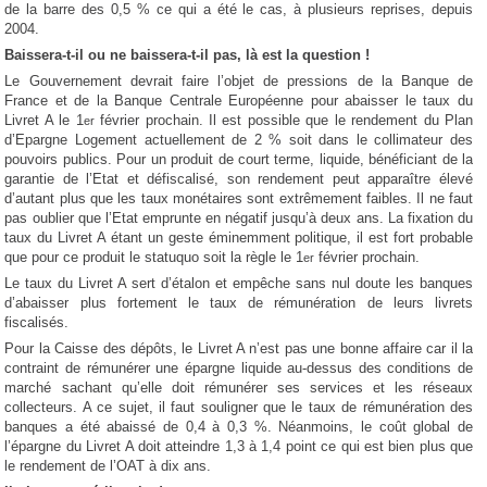
de la barre des 0,5 % ce qui a été le cas, à plusieurs reprises, depuis
2004.
Baissera-t-il ou ne baissera-t-il pas, là est la question !
Le Gouvernement devrait faire l’objet de pressions de la Banque de
France et de la Banque Centrale Européenne pour abaisser le taux du
Livret A le 1
février prochain. Il est possible que le rendement du Plan
er
d’Epargne Logement actuellement de 2 % soit dans le collimateur des
pouvoirs publics. Pour un produit de court terme, liquide, bénéficiant de la
garantie de l’Etat et défiscalisé, son rendement peut apparaître élevé
d’autant plus que les taux monétaires sont extrêmement faibles. Il ne faut
pas oublier que l’Etat emprunte en négatif jusqu’à deux ans. La fixation du
taux du Livret A étant un geste éminemment politique, il est fort probable
que pour ce produit le statuquo soit la règle le 1
février prochain.
er
Le taux du Livret A sert d’étalon et empêche sans nul doute les banques
d’abaisser plus fortement le taux de rémunération de leurs livrets
fiscalisés.
Pour la Caisse des dépôts, le Livret A n’est pas une bonne affaire car il la
contraint de rémunérer une épargne liquide au-dessus des conditions de
marché sachant qu’elle doit rémunérer ses services et les réseaux
collecteurs. A ce sujet, il faut souligner que le taux de rémunération des
banques a été abaissé de 0,4 à 0,3 %. Néanmoins, le coût global de
l’épargne du Livret A doit atteindre 1,3 à 1,4 point ce qui est bien plus que
le rendement de l’OAT à dix ans.