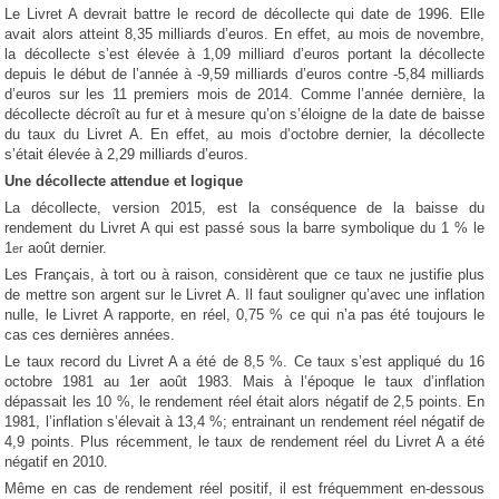
Le Livret A devrait battre le record de décollecte qui date de 1996. Elle
avait alors atteint 8,35 milliards d’euros. En effet, au mois de novembre,
la décollecte s’est élevée à 1,09 milliard d’euros portant la décollecte
depuis le début de l’année à -9,59 milliards d’euros contre -5,84 milliards
d’euros sur les 11 premiers mois de 2014. Comme l’année dernière, la
décollecte décroît au fur et à mesure qu’on s’éloigne de la date de baisse
du taux du Livret A. En effet, au mois d’octobre dernier, la décollecte
s’était élevée à 2,29 milliards d’euros.
Une décollecte attendue et logique
La décollecte, version 2015, est la conséquence de la baisse du
rendement du Livret A qui est passé sous la barre symbolique du 1 % le
1
août dernier.
er
Les Français, à tort ou à raison, considèrent que ce taux ne justifie plus
de mettre son argent sur le Livret A. Il faut souligner qu’avec une inflation
nulle, le Livret A rapporte, en réel, 0,75 % ce qui n’a pas été toujours le
cas ces dernières années.
Le taux record du Livret A a été de 8,5 %. Ce taux s’est appliqué du 16
octobre 1981 au 1er août 1983. Mais à l’époque le taux d’inflation
dépassait les 10 %, le rendement réel était alors négatif de 2,5 points. En
1981, l’inflation s’élevait à 13,4 %; entrainant un rendement réel négatif de
4,9 points. Plus récemment, le taux de rendement réel du Livret A a été
négatif en 2010.
Même en cas de rendement réel positif, il est fréquemment en-dessous