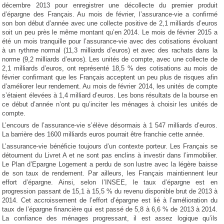
décembre 2013 pour enregistrer une décollecte du premier produit
d’épargne des Français. Au mois de février, l’assurance-vie a confirmé
son bon début d’année avec une collecte positive de 2,1 milliards d’euros
soit un peu près le même montant qu’en 2014. Le mois de février 2015 a
été un mois tranquille pour l’assurance-vie avec des cotisations évoluant
à un rythme normal (11,3 milliards d’euros) et avec des rachats dans la
norme (9,2 milliards d’euros). Les unités de compte, avec une collecte de
2,1 milliards d’euros, ont représenté 18,5 % des cotisations au mois de
février confirmant que les Français acceptent un peu plus de risques afin
d’améliorer leur rendement. Au mois de février 2014, les unités de compte
s’étaient élevées à 1,4 milliard d’euros. Les bons résultats de la bourse en
ce début d’année n’ont pu qu’inciter les ménages à choisir les unités de
compte.
L’encours de l’assurance-vie s’élève désormais à 1 547 milliards d’euros.
La barrière des 1600 milliards euros pourrait être franchie cette année.
L’assurance-vie bénéficie toujours d’un contexte porteur. Les Français se
détournent du Livret A et ne sont pas enclins à investir dans l’immobilier.
Le Plan d’Epargne Logement a perdu de son lustre avec la légère baisse
de son taux de rendement. Par ailleurs, les Français maintiennent leur
effort d’épargne. Ainsi, selon l’INSEE, le taux d’épargne est en
progression passant de 15,1 à 15,5 % du revenu disponible brut de 2013 à
2014. Cet accroissement de l’effort d’épargne est lié à l’amélioration du
taux de l’épargne financière qui est passé de 5,8 à 6,6 % de 2013 à 2014.
La confiance des ménages progressant, il est assez logique qu’ils