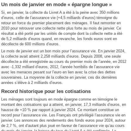
Un mois de janvier en mode « épargne longue »
Si, en janvier, la collecte du Livret A a été à la peine avec 350 millions
d’euros, celle de l’assurance vie (+4,5 milliards d’euros) témoigne du
retour en force du premier placement des ménages. Il faut remonter en
2010 pour retrouver une collecte nette plus forte au mois de janvier. Ce
résultat a été porté par les unités de compte dont la collecte nette a été
de 5,2 milliards d’euros quand, en revanche, les fonds euros sont en
décollecte de 600 millions d’euros.
Le mois de janvier est un bon mois pour l’assurance vie. En janvier 2024,
la collecte avait atteint 2,258 milliards d’euros. Depuis 2008, une seule
décollecte a été enregistrée au cours du premier mois de l’année, en 2012
avec -1,332 milliard d’euros, 2012, l’année horribilis de l’assurance vie
avec les menaces pesant sur l’euro en lien avec la crise des dettes
souveraines. La moyenne de la collecte en janvier, ces dix dernières
années s’élève à 2 milliards d’euros.
Record historique pour les cotisations
Les ménages sont toujours en mode épargne comme en témoigne le
montant des cotisations qui a atteint, en janvier, 17,3 milliards d’euros, en
hausse de +10 % par rapport à janvier 2024. Ce montant constitue un
record pour l’assurance vie. Les Français ont privilégié l’assurance vie en
janvier. Les annonces des rendements des fonds euros pour 2024, autour
de 2,7 %, ont d’autant plus joué en faveur de l’assurance vie qu’au cours
du mois de janvier, la baisse du taux du Livret A a été confirmée. La